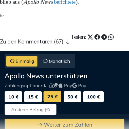
blieb aus (
Apollo News
berichtete
).
bc
Teilen:
Zu den Kommentaren (67)
Einmalig
Monatlich
Apollo News unterstützen
Zahlungsoptionen:
Pay
Pay
25 €
10 €
15 €
50 €
100 €
Weiter zum Zahlen