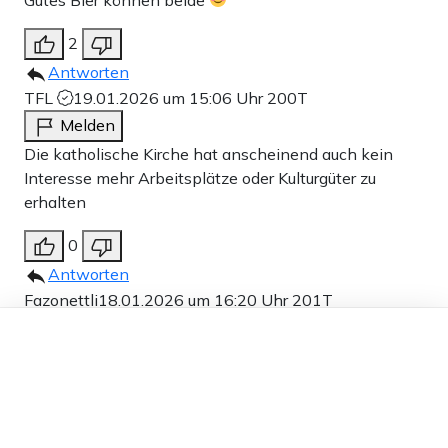
2
Antworten
TFL
19.01.2026 um 15:06 Uhr
200T
Melden
Die katholische Kirche hat anscheinend auch kein
Interesse mehr Arbeitsplätze oder Kulturgüter zu
erhalten
0
Antworten
Fazonettli
18.01.2026 um 16:20 Uhr
201T
Dieser Artikel ist kostenlos für alle –
Melden
dank
Freunden von Apollo News »
Wieso nicht Chinesen …. Oder gleich eine Moschee
draus machen. Aber das kommt erst später. 5 Jahre
vielleicht oder so.
20