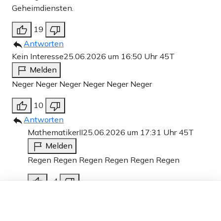
Geheimdiensten.
19
Antworten
Kein Interesse
25.06.2026 um 16:50 Uhr
45T
Melden
Neger Neger Neger Neger Neger Neger
10
Antworten
MathematikerII
25.06.2026 um 17:31 Uhr
45T
Melden
Regen Regen Regen Regen Regen Regen
-4
Dieser Artikel ist kostenlos für alle –
Antworten
dank
Freunden von Apollo News »
Frank Koenigs
25.06.2026 um 17:44 Uhr
45T