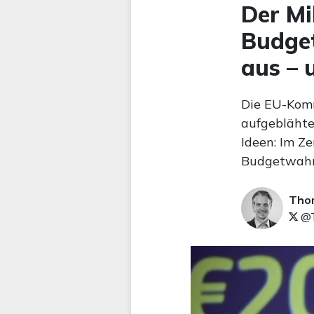
Der Mi
Budge
aus – 
Die EU-Komm
aufgeblähte
Ideen: Im Ze
Budgetwahn 
Tho
@T