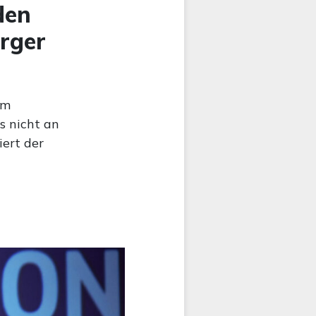
den
rger
em
s nicht an
iert der