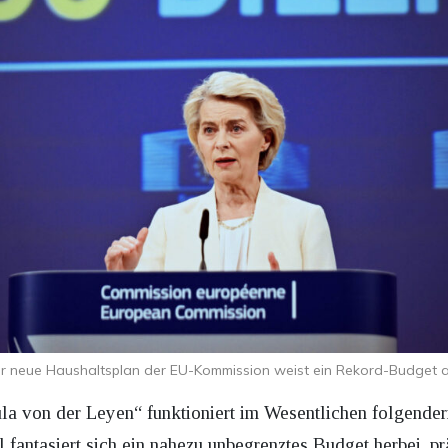
r neue Haushaltsplan der EU-Kommission weist ein Rekord-Budget a
la von der Leyen“ funktioniert im Wesentlichen folgende
fantasiert sich ein nahezu unbegrenztes Budget herbei, präs