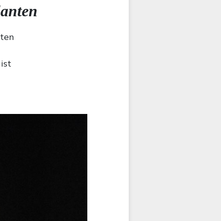
lanten
hten
ist