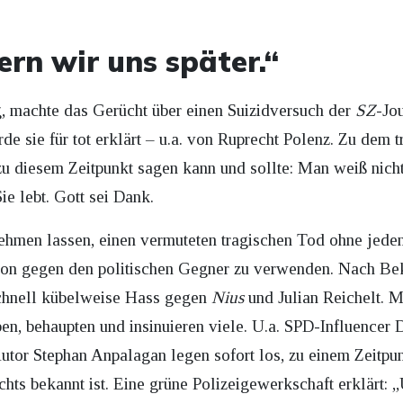
n wir uns später.“
, machte das Gerücht über einen Suizidversuch der
SZ
-Jo
e sie für tot erklärt – u.a. von Ruprecht Polenz. Zu dem 
zu diesem Zeitpunkt sagen kann und sollte: Man weiß nicht,
ie lebt. Gott sei Dank.
nehmen lassen, einen vermuteten tragischen Tod ohne jede
ition gegen den politischen Gegner zu verwenden. Nach 
chnell kübelweise Hass gegen
Nius
und Julian Reichelt. 
eben, behaupten und insinuieren viele. U.a. SPD-Influence
utor Stephan Anpalagan legen sofort los, zu einem Zeitpun
ichts bekannt ist. Eine grüne Polizeigewerkschaft erklärt