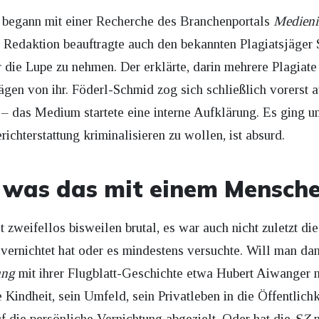
d begann mit einer Recherche des Branchenportals
Medieni
e Redaktion beauftragte auch den bekannten Plagiatsjäger
er die Lupe zu nehmen. Der erklärte, darin mehrere Plagiat
rägen von ihr. Föderl-Schmid zog sich schließlich vorerst
– das Medium startete eine interne Aufklärung. Es ging um
ichterstattung kriminalisieren zu wollen, ist absurd.
, was das mit einem Mensch
 zweifellos bisweilen brutal, es war auch nicht zuletzt di
e vernichtet hat oder es mindestens versuchte. Will man da
ung
mit ihrer Flugblatt-Geschichte etwa Hubert Aiwanger
 Kindheit, sein Umfeld, sein Privatleben in die Öffentlichk
uf die persönliche Vernichtung abgezielt. Oder hat die
SZ
m