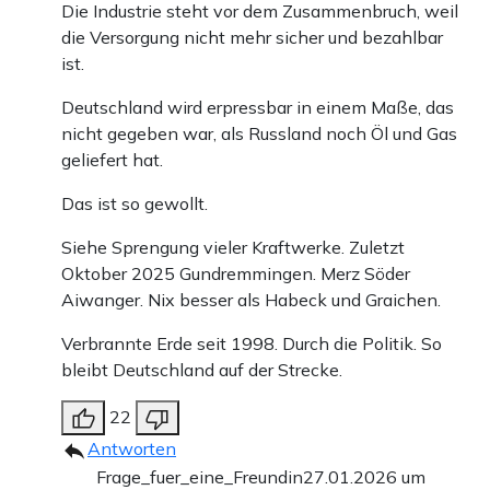
Die Industrie steht vor dem Zusammenbruch, weil
gegenüber extremen Wetterlagen, wenn die Speicher zu
die Versorgung nicht mehr sicher und bezahlbar
ist.
Winterbeginn nur auf einem abgesenkten Niveau stehen.
Deutschland wird erpressbar in einem Maße, das
Wie man mit diesem Risiko besser umgehen kann
nicht gegeben war, als Russland noch Öl und Gas
geliefert hat.
Die Erfahrung dieses Winters zeigt: Es reicht nicht aus,
Das ist so gewollt.
formale Vorgaben zu erfüllen. Deutschland hat 2025 die
neuen, abgesenkten Füllstandsvorgaben eingehalten –
Siehe Sprengung vieler Kraftwerke. Zuletzt
Oktober 2025 Gundremmingen. Merz Söder
aber das bedeutet nicht automatisch, dass das System
Aiwanger. Nix besser als Habeck und Graichen.
auch einem extrem kalten Winter standhält.
Verbrannte Erde seit 1998. Durch die Politik. So
Versorgungssicherheit ist kein bürokratischer Zielwert,
bleibt Deutschland auf der Strecke.
sondern eine risikobasierte Aufgabe. „Alles richtig
gemacht“ hat nur, wer auch das Risiko eines seltenen,
22
Antworten
aber möglichen Kälteeinbruchs beherrscht.
Frage_fuer_eine_Freundin
27.01.2026 um