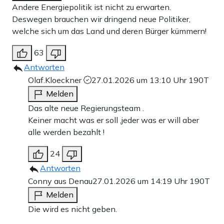
Simulation, die auf den tatsächlichen Speicherständen
Andere Energiepolitik ist nicht zu erwarten.
Deswegen brauchen wir dringend neue Politiker,
zum 1. November 2025 aufbaut. Drei Szenarien werden
welche sich um das Land und deren Bürger kümmern!
durchgespielt: ein milder Winter, ein normaler Winter und
63
ein Winter mit einem sehr kalten Februar, wie zuletzt
Antworten
2010. Die ersten beiden Varianten verlaufen
Olaf.Kloeckner
27.01.2026 um 13:10 Uhr
190T
unproblematisch. Die Speicher reichen aus, um die
Melden
Nachfrage zu decken, und die Versorgung bleibt stabil.
Das alte neue Regierungsteam .
Keiner macht was er soll ,jeder was er will aber
Anders sieht es im Kälteszenario aus. Ein sehr kalter
alle werden bezahlt !
Februar würde die Speicherstände stark nach unten treiben
24
und die Gaspreise an den Spotmärkten deutlich nach
Antworten
oben. Rechtlich sind Haushalte und kritische
Conny aus Denau
27.01.2026 um 14:19 Uhr
190T
Infrastrukturen geschützt – sie werden auch in einem
Melden
solchen Szenario weiter versorgt. Niemand muss frieren.
Die wird es nicht geben.
Doch die Industrie gerät unter Druck.