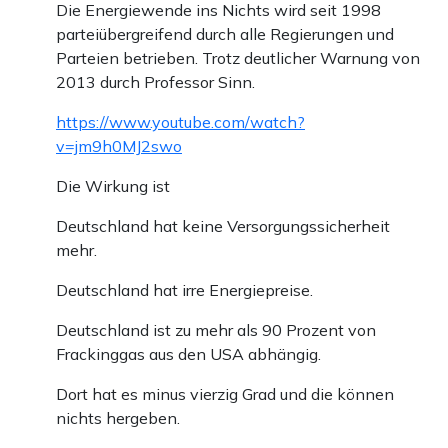
Die Energiewende ins Nichts wird seit 1998
parteiübergreifend durch alle Regierungen und
Für energieintensive Betriebe wird Gas so teuer, dass sich
Parteien betrieben. Trotz deutlicher Warnung von
die Produktion nicht mehr rechnet. Manche Unternehmen
2013 durch Professor Sinn.
könnten versucht sein, langfristig beschafftes Gas am
https://www.youtube.com/watch?
Spotmarkt zu verkaufen, statt es selbst zu verbrauchen.
v=jm9h0MJ2swo
Gleichzeitig steigen die Strompreise, weil nach dem
Die Wirkung ist
Merit-Order-Prinzip das teuerste noch benötigte
Deutschland hat keine Versorgungssicherheit
Kraftwerk den Preis bestimmt – und das sind meistens
mehr.
Gaskraftwerke. Das Ergebnis wäre kein physischer
Deutschland hat irre Energiepreise.
Gasmangel, sondern ein ökonomischer Stresstest:
Deutschland ist zu mehr als 90 Prozent von
Produktionsdrosselungen, temporäre Stillstände,
Frackinggas aus den USA abhängig.
Wettbewerbsnachteile und steigende Strompreise.
Dort hat es minus vierzig Grad und die können
Die INES-Simulation macht damit deutlich: Das System
nichts hergeben.
hält formal, aber es ist nicht krisenfest. Es ist empfindlich