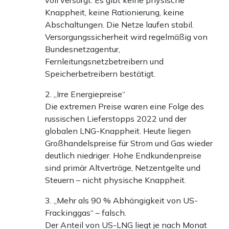
voll versorgt. Es gibt keine physische
Apollo News unterstützen
Knappheit, keine Rationierung, keine
Zahlungsoptionen:
Pay
Pay
Abschaltungen. Die Netze laufen stabil.
Versorgungssicherheit wird regelmäßig von
25 €
10 €
15 €
50 €
100 €
Bundesnetzagentur,
Fernleitungsnetzbetreibern und
Speicherbetreibern bestätigt.
Weiter zum Zahlen
2. „Irre Energiepreise“
Die extremen Preise waren eine Folge des
Bank-Überweisung
russischen Lieferstopps 2022 und der
globalen LNG-Knappheit. Heute liegen
Großhandelspreise für Strom und Gas wieder
deutlich niedriger. Hohe Endkundenpreise
sind primär Altverträge, Netzentgelte und
Steuern – nicht physische Knappheit.
3. „Mehr als 90 % Abhängigkeit von US-
Frackinggas“ – falsch.
Der Anteil von US-LNG liegt je nach Monat