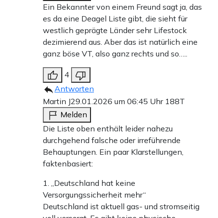
Ein Bekannter von einem Freund sagt ja, das
Versorgungssicherheit für Verbraucher und Industrie
es da eine Deagel Liste gibt, die sieht für
wieder in den Mittelpunkt stellt. Ein zukunftsfähiges
westlich geprägte Länder sehr Lifestock
dezimierend aus. Aber das ist natürlich eine
Energiesystem braucht mehr als nur wetterabhängige
ganz böse VT, also ganz rechts und so…..
Erzeugung. Es braucht flexible Kraftwerke, ausreichende
4
Gasreserven, verlässliche Lieferketten und eine
Antworten
Infrastruktur, die auch in außergewöhnlichen Wetterlagen
Martin J
29.01.2026 um 06:45 Uhr
188T
funktioniert. Nur wenn diese Elemente zusammenspielen,
Melden
ist das System wirklich krisenfest.
Die Liste oben enthält leider nahezu
durchgehend falsche oder irreführende
Behauptungen. Ein paar Klarstellungen,
Teilen:
faktenbasiert:
Zu den Kommentaren (87)
1. „Deutschland hat keine
Versorgungssicherheit mehr“
Einmalig
Monatlich
Deutschland ist aktuell gas- und stromseitig