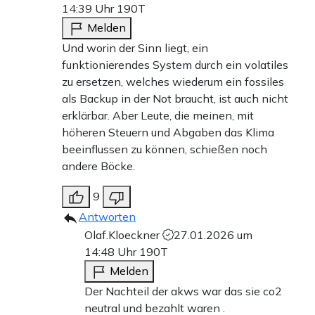
14:39 Uhr
190T
Genau hier lag die Schwachstelle: Die Vorgaben waren
Melden
auf einen durchschnittlichen Winter ausgelegt, nicht auf
Und worin der Sinn liegt, ein
ein Extremereignis wie 2010. Die INES-Simulation zeigt,
funktionierendes System durch ein volatiles
dass ein solches Ereignis ausreicht, um die Industrie
zu ersetzen, welches wiederum ein fossiles
als Backup in der Not braucht, ist auch nicht
massiv unter Druck zu setzen und die Strompreise nach
erklärbar. Aber Leute, die meinen, mit
oben zu treiben.
höheren Steuern und Abgaben das Klima
beeinflussen zu können, schießen noch
Kurzfristig lässt sich dieses Risiko durch engmaschiges
andere Böcke.
Monitoring und den rechtzeitigen Einsatz der
9
vorhandenen Instrumente reduzieren. Wenn sich Engpässe
Antworten
abzeichnen, kann das Wirtschaftsministerium SSBO-
Olaf.Kloeckner
27.01.2026 um
Ausschreibungen beauftragen oder Trading Hub Europe
14:48 Uhr
190T
anweisen, staatliche Reserven aufzubauen. Beide
Melden
Instrumente existieren, beide sind erprobt – aber sie
Der Nachteil der akws war das sie co2
neutral und bezahlt waren .
müssen politisch aktiviert werden, bevor der Markt in