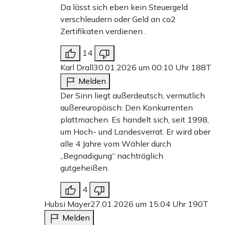
Da lässt sich eben kein Steuergeld
Stress gerät.
verschleudern oder Geld an co2
Zertifikaten verdienen .
Mittelfristig geht es jedoch um mehr als nur um
14
Speicherstände. Die Diskussionen der vergangenen
Karl Drall
30.01.2026 um 00:10 Uhr
188T
Monate haben gezeigt, dass Versorgungssicherheit nicht
Melden
allein durch eine einseitige Fokussierung auf
Der Sinn liegt außerdeutsch, vermutlich
wetterabhängige erneuerbare Energien gewährleistet
außereuropäisch: Den Konkurrenten
werden kann. Ein Energiesystem, das im Winter auf
plattmachen. Es handelt sich, seit 1998,
um Hoch- und Landesverrat. Er wird aber
flexible, steuerbare Leistung angewiesen ist, braucht ein
alle 4 Jahre vom Wähler durch
ausreichendes und verlässliches Gasangebot – sei es über
„Begnadigung“ nachträglich
langfristige Lieferverträge, zusätzliche Importkapazitäten
gutgeheißen.
oder heimische Förderung. Ohne ein robustes Angebot
4
bleibt das System anfällig.
Hubsi Mayer
27.01.2026 um 15:04 Uhr
190T
Melden
Langfristig braucht Deutschland eine Energiepolitik, die