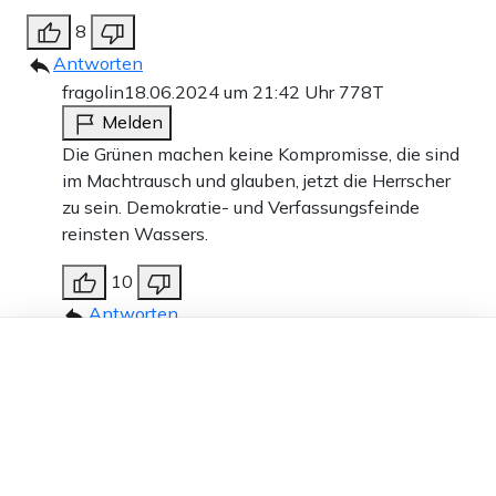
8
Antworten
fragolin
18.06.2024 um 21:42 Uhr
778T
Melden
Die Grünen machen keine Kompromisse, die sind
im Machtrausch und glauben, jetzt die Herrscher
zu sein. Demokratie- und Verfassungsfeinde
reinsten Wassers.
10
Antworten
Dieser Artikel ist kostenlos für alle –
Tilo
18.06.2024 um 21:48 Uhr
778T
dank
Freunden von Apollo News »
Melden
Wenn es von den Grünen kommt, dann hat es nichts
mit Umweltschutz zu tun, dann dient es der
Vorbereitung einer kommenden Lebensmittel
Knappheit zum Wohle der USA Wirtschaft.