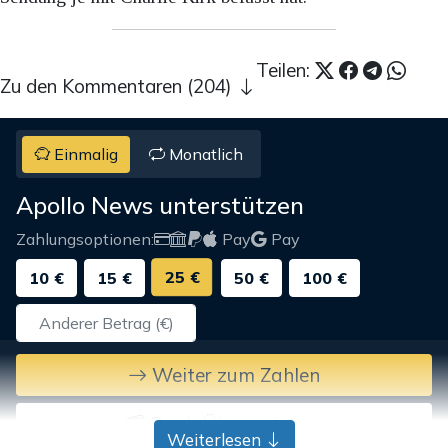
Teilen:
Zu den Kommentaren (204)
Einmalig
Monatlich
Apollo News unterstützen
Zahlungsoptionen:
Pay
Pay
25 €
10 €
15 €
50 €
100 €
Weiter zum Zahlen
Bank-Überweisung
Weiterlesen