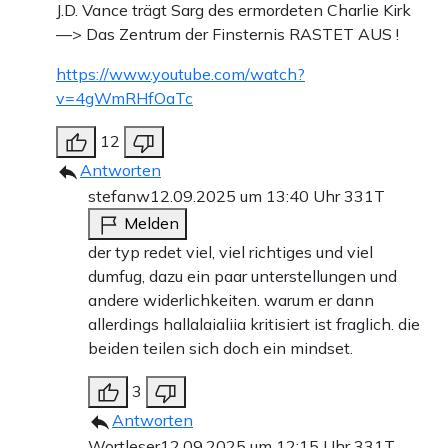
J.D. Vance trägt Sarg des ermordeten Charlie Kirk
—> Das Zentrum der Finsternis RASTET AUS !
https://www.youtube.com/watch?
v=4gWmRHfOaTc
12
Antworten
stefanw
12.09.2025 um 13:40 Uhr
331T
Melden
der typ redet viel, viel richtiges und viel
dumfug, dazu ein paar unterstellungen und
andere widerlichkeiten. warum er dann
allerdings hallalaialiia kritisiert ist fraglich. die
beiden teilen sich doch ein mindset.
3
Antworten
Wortleser
12.09.2025 um 12:15 Uhr
331T