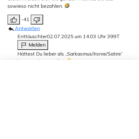
sowieso nicht bezahlen.
-41
Antworten
Enttäuschter
02.07.2025 um 14:03 Uhr
399T
Melden
Hättest Du lieber als „Sarkasmus/Ironie/Satire“
kennzeichnen sollen
Dieser Artikel ist kostenlos für alle –
dank
Freunden von Apollo News »
6
Antworten
Julia H.
02.07.2025 um 18:47 Uhr
399T
Melden
Eher ragebait
0
Antworten