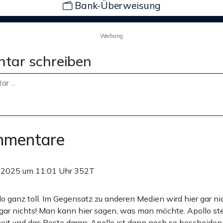
Bank-Überweisung
Werbung
tar schreiben
mmentare
.2025 um 11:01 Uhr
352T
lo ganz toll. Im Gegensatz zu anderen Medien wird hier gar nic
 gar nichts! Man kann hier sagen, was man möchte. Apollo ste
eit und das Beste daran: Apollo ist dann noch so bescheiden