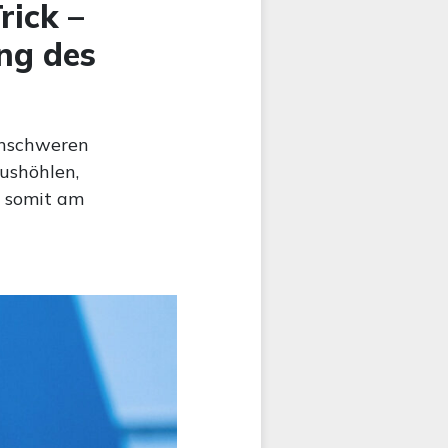
rick –
ng des
enschweren
ushöhlen,
t somit am