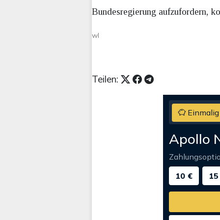
Bundesregierung aufzufordern, k
wl
Teilen:
Einmalig
Apollo 
Zahlungsopti
10 €
15