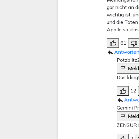
gar nicht an 
wichtig ist, u
und die Taten
Apollo so klas
61
Antworte
Potzblitz
Mel
Das kling
12
Antwo
Gemini Pr
Mel
ZENSUR 
2