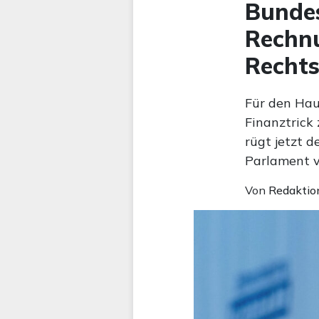
Bundes
Rechn
Recht
Für den Hau
Finanztrick
rügt jetzt 
Parlament v
Von
Redaktio