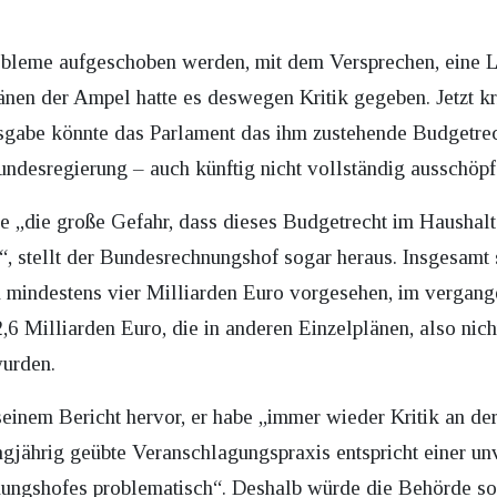
bleme aufgeschoben werden, mit dem Versprechen, eine Lü
nen der Ampel hatte es deswegen Kritik gegeben. Jetzt kr
sgabe könnte das Parlament das ihm zustehende Budgetrec
undesregierung – auch künftig nicht vollständig ausschöpf
ge „die große Gefahr, dass dieses Budgetrecht im Haushal
, stellt der Bundesrechnungshof sogar heraus. Insgesamt
 mindestens vier Milliarden Euro vorgesehen, im vergang
6 Milliarden Euro, die in anderen Einzelplänen, also nich
wurden.
einem Bericht hervor, er habe „immer wieder Kritik an d
gjährig geübte Veranschlagungspraxis entspricht einer u
nungshofes problematisch“. Deshalb würde die Behörde so