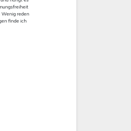
nungsfreiheit
s! Wenig reden
gen finde ich