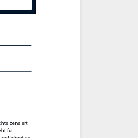
hts zensiert.
ht für
 und hängt es