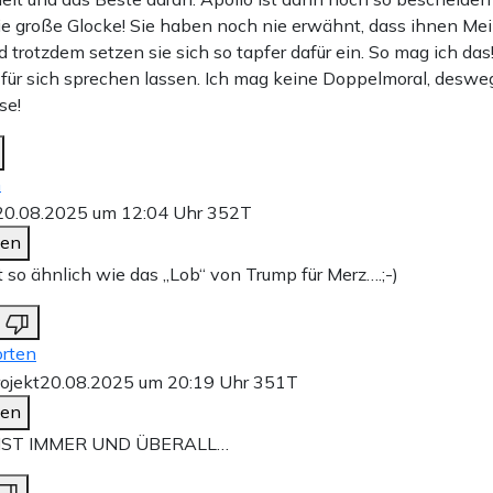
die große Glocke! Sie haben noch nie erwähnt, dass ihnen Mei
nd trotzdem setzen sie sich so tapfer dafür ein. So mag ich da
 für sich sprechen lassen. Ich mag keine Doppelmoral, deswe
se!
n
20.08.2025 um 12:04 Uhr
352T
den
t so ähnlich wie das „Lob“ von Trump für Merz….;-)
rten
ojekt
20.08.2025 um 20:19 Uhr
351T
den
IST IMMER UND ÜBERALL…