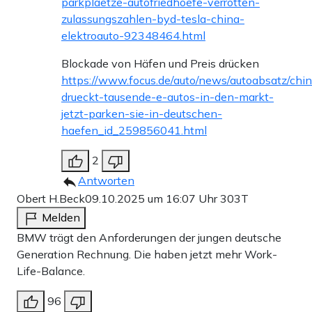
parkplaetze-autofriedhoefe-verrotten-
zulassungszahlen-byd-tesla-china-
elektroauto-92348464.html
Blockade von Häfen und Preis drücken
https://www.focus.de/auto/news/autoabsatz/chi
drueckt-tausende-e-autos-in-den-markt-
jetzt-parken-sie-in-deutschen-
haefen_id_259856041.html
2
Antworten
Obert H.Beck
09.10.2025 um 16:07 Uhr
303T
Melden
BMW trägt den Anforderungen der jungen deutsche
Generation Rechnung. Die haben jetzt mehr Work-
Life-Balance.
96