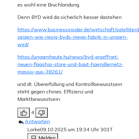
es wohl eine Bruchlandung.
Denn BYD wird da sicherlich besser dastehen
https://www.businessinsider.de/wirtschaft/satellitenb
zeigen-wie-riesig-byds-mega-fabrik-in-ungarn-
wird/
https://ungarnheute.hu/news/byd-eroeffnet-
neuen-flagship-store-und-baut-haendlernetz-
massiv-aus-38261/
und dt. Übererfüllung und Kontrollbewusstsein
steht gegen chines. Effizienz und
Marktbewusstsein.
4
Antworten
Lorke
09.10.2025 um 19:34 Uhr
303T
Melden