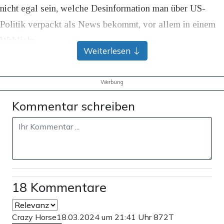
nicht egal sein, welche Desinformation man über US-
Politik verpackt als News bekommt, vor allem in einem
Wahljahr.
Weiterlesen
Teilen:
Werbung
Zu den Kommentaren (18)
Kommentar schreiben
Einmalig
Monatlich
Apollo News unterstützen
Zahlungsoptionen:
Pay
Pay
25 €
10 €
15 €
50 €
100 €
18 Kommentare
Crazy Horse
18.03.2024 um 21:41 Uhr
872T