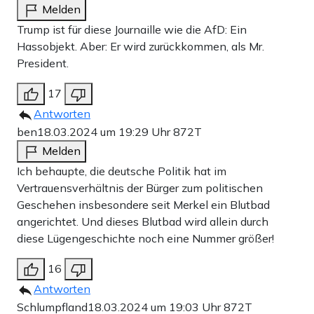
Weiter zum Zahlen
Melden
Trump ist für diese Journaille wie die AfD: Ein
Bank-Überweisung
Hassobjekt. Aber: Er wird zurückkommen, als Mr.
President.
17
Antworten
ben
18.03.2024 um 19:29 Uhr
872T
Melden
Ich behaupte, die deutsche Politik hat im
Vertrauensverhältnis der Bürger zum politischen
Geschehen insbesondere seit Merkel ein Blutbad
angerichtet. Und dieses Blutbad wird allein durch
diese Lügengeschichte noch eine Nummer größer!
16
Antworten
Schlumpfland
18.03.2024 um 19:03 Uhr
872T