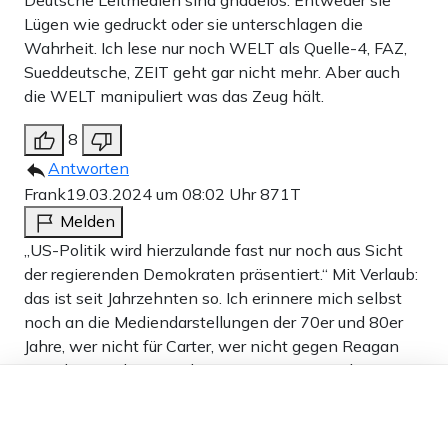
Deutsche Leitmedien sind gnadelos. Entweder sie
Lügen wie gedruckt oder sie unterschlagen die
Wahrheit. Ich lese nur noch WELT als Quelle-4, FAZ,
Sueddeutsche, ZEIT geht gar nicht mehr. Aber auch
die WELT manipuliert was das Zeug hält.
8
Antworten
Frank
19.03.2024 um 08:02 Uhr
871T
Melden
„US-Politik wird hierzulande fast nur noch aus Sicht
der regierenden Demokraten präsentiert.“ Mit Verlaub:
das ist seit Jahrzehnten so. Ich erinnere mich selbst
noch an die Mediendarstellungen der 70er und 80er
Jahre, wer nicht für Carter, wer nicht gegen Reagan
war, der war dumm und quasi irre. Zu Zeiten der
Dieser Artikel ist kostenlos für alle –
Obama Wahlen wurden Umfragen mit einer 99%igen
dank
Freunden von Apollo News »
Zustimmung für Obama in Deutschland erstaunt
kommentiert, daß es solche Ergebnisse sonst nur in