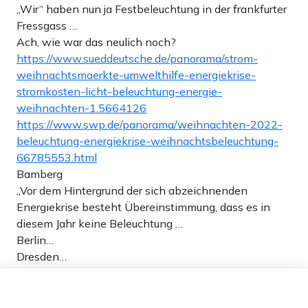
„Wir“ haben nun ja Festbeleuchtung in der frankfurter
Fressgass …
Ach, wie war das neulich noch?
https://www.sueddeutsche.de/panorama/strom-
weihnachtsmaerkte-umwelthilfe-energiekrise-
stromkosten-licht-beleuchtung-energie-
weihnachten-1.5664126
https://www.swp.de/panorama/weihnachten-2022-
beleuchtung-energiekrise-weihnachtsbeleuchtung-
66785553.html
Bamberg
„Vor dem Hintergrund der sich abzeichnenden
Energiekrise besteht Übereinstimmung, dass es in
diesem Jahr keine Beleuchtung …
Berlin…
Dresden…
Stuttgart…
Dieser Artikel ist kostenlos für alle –
Kiel…
dank
Freunden von Apollo News »
Essen…