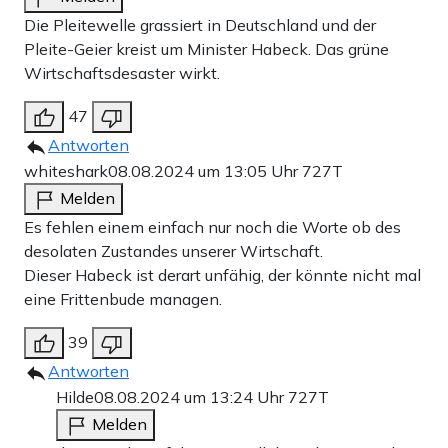
Die Pleitewelle grassiert in Deutschland und der
Teilen:
Zu den Kommentaren (31)
Pleite-Geier kreist um Minister Habeck. Das grüne
Wirtschaftsdesaster wirkt.
Einmalig
Monatlich
47
Antworten
Apollo News unterstützen
whiteshark
08.08.2024 um 13:05 Uhr
727T
Zahlungsoptionen:
Pay
Pay
Melden
Es fehlen einem einfach nur noch die Worte ob des
25 €
10 €
15 €
50 €
100 €
desolaten Zustandes unserer Wirtschaft.
Dieser Habeck ist derart unfähig, der könnte nicht mal
eine Frittenbude managen.
Weiter zum Zahlen
39
Antworten
Bank-Überweisung
Hilde
08.08.2024 um 13:24 Uhr
727T
Melden