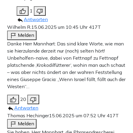
1
Antworten
Wilhelm R.
15.06.2025 um 10:45 Uhr
417T
Melden
Danke Herr Mannhart: Das sind klare Worte, wie man
sie hierzulande derzeit nur (noch) selten hört!
Unbeholfen-naive, dabei von Fettnapf zu Fettnapf
platschende ‚Krokodilfütterer‘, wohin man auch schaut
– was aber nichts ändert an der wahren Feststellung
eines Giuseppe Gracia: „Wenn Israel fällt, fällt auch der
Westen“…
20
Antworten
Thomas Hechinger
15.06.2025 um 07:52 Uhr
417T
Melden
Sie haben, Herr Mannhart, die Phrasendrescherei