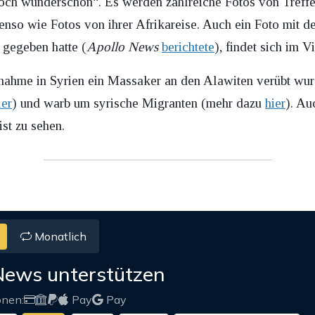
doch wunderschön“. Es werden zahlreiche Fotos von Treff
benso wie Fotos von ihrer Afrikareise. Auch ein Foto mit
d gegeben hatte (
Apollo News
berichtete
), findet sich im V
ahme in Syrien ein Massaker an den Alawiten verübt wur
ier
) und warb um syrische Migranten (mehr dazu
hier
). Au
st zu sehen.
Monatlich
News unterstützen
onen:
Pay
Pay