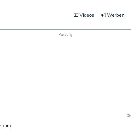
Videos
Werben
Werbung
06
erium