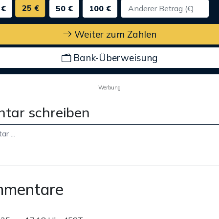
25 €
 €
50 €
100 €
Weiter zum Zahlen
Bank-Überweisung
Werbung
tar schreiben
mmentare