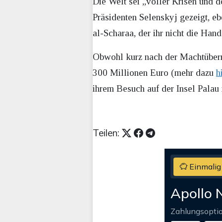
Die Welt sei „voller Krisen und 
Präsidenten Selenskyj gezeigt, e
al-Scharaa, der ihr nicht die Han
Obwohl kurz nach der Machtübern
300 Millionen Euro (mehr dazu
h
ihrem Besuch auf der Insel Palau i
Teilen:
Einmalig
Apollo 
Zahlungsopti