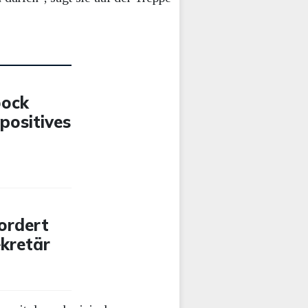
bock
positives
ordert
ekretär