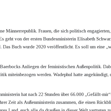
e Männerrepublik. Frauen, die sich politisch engagierten,
Es geht von der ersten Bundesministerin Elisabeth Schwar
 Das Buch wurde 2020 veröffentlicht. Es soll um eine „
 Baerbocks Anliegen der feministischen Außenpolitik. Dab
litik miteinbezogen werden. Wadephul hatte angekündigt, d
ministerin hat nach 22 Stunden über 66.000 „Gefällt-mir
hrer Zeit als Außenministerin zusammen, die einen Rückbli
res Land, euch alle da draußen in dieser Welt vertreten zu