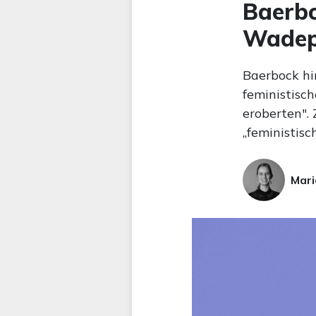
Baerbo
Wadeph
Baerbock hi
feministisch
eroberten".
„feministisc
Mari