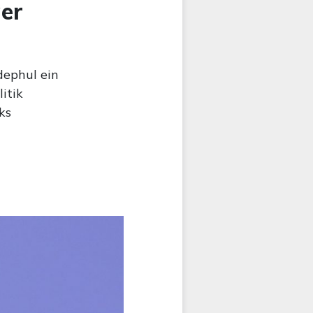
er
dephul ein
itik
ks