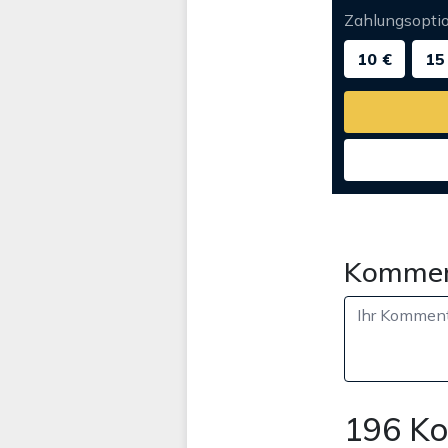
Zahlungsopti
10 €
15
Kommen
196 K