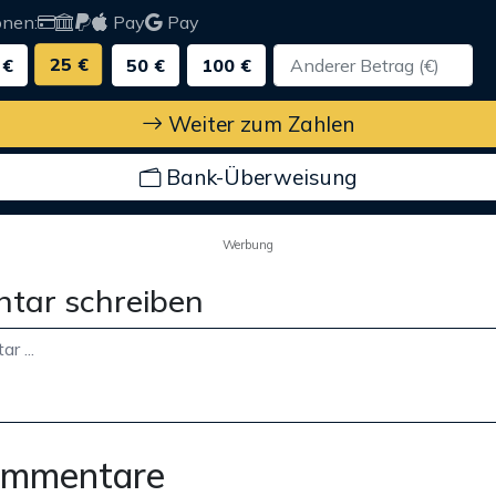
onen:
Pay
Pay
25 €
 €
50 €
100 €
Weiter zum Zahlen
Bank-Überweisung
Werbung
tar schreiben
ommentare