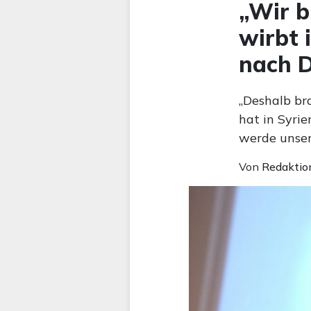
„Wir b
wirbt
nach 
„Deshalb br
hat in Syri
werde unser
Von
Redaktio