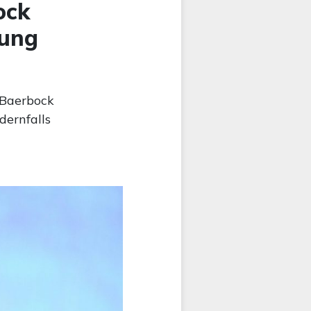
ock
rung
 Baerbock
ernfalls