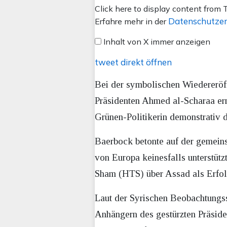
Inhalt
Click here to display content from T
von
Datenschutzer
Erfahre mehr in der
X
Inhalt von X immer anzeigen
anzeigen
tweet direkt öffnen
Bei der symbolischen Wiedereröf
Präsidenten Ahmed al-Scharaa ern
Grünen-Politikerin demonstrativ 
Baerbock betonte auf der gemeins
von Europa keinesfalls unterstütz
Sham (HTS) über Assad als Erfol
Laut der Syrischen Beobachtungss
Anhängern des gestürzten Präsid