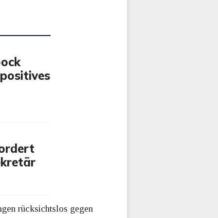
bock
positives
ordert
ekretär
ngen rücksichtslos gegen