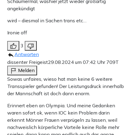
Schaumermal, washier jetzt wieder großartig
angekündigt
wird – diesmal in Sachen trans etc…
Ironie off
3
Antworten
dissenter Freigeist
29.08.2024 um 07:42 Uhr
709T
Melden
Sowas unfaires, wieso hat man keine 6 weitere
Transspieler gefunden! Der Leistungsdruck innerhalb
der Mannschaft ist doch dann enorm.
Erinnert eben an Olympia. Und meine Gedanken
waren sofort ok, wenn IOC kein Problem darin
erkennt Männer Frauen verprügeln zu lassen, weil
nachweislich körperliche Vorteile keine Rolle mehr
spielen, dann kann man endlich auch das ganze