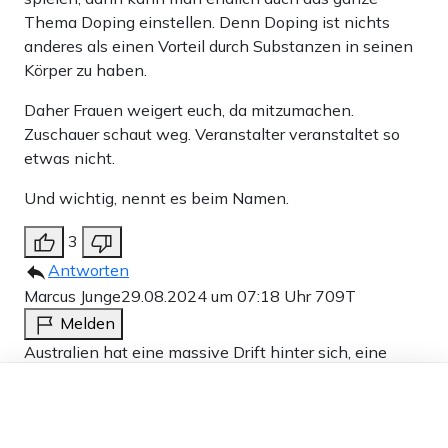
Thema Doping einstellen. Denn Doping ist nichts
anderes als einen Vorteil durch Substanzen in seinen
Körper zu haben.
Daher Frauen weigert euch, da mitzumachen.
Zuschauer schaut weg. Veranstalter veranstaltet so
etwas nicht.
Und wichtig, nennt es beim Namen.
3
Antworten
Marcus Junge
29.08.2024 um 07:18 Uhr
709T
Melden
Australien hat eine massive Drift hinter sich, eine
NWO+Linksdrift, die man insbesondere in den
Dieser Artikel ist kostenlos für alle –
2010ern beobachten konnte (im Internet). Die ernten
dank
Freunden von Apollo News »
nur, was sie ausdrücklich haben wollten und wollen