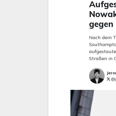
Aufges
Nowak-
gegen 
Nach dem To
Southampton
aufgestaute
Straßen in 
Jer
@j