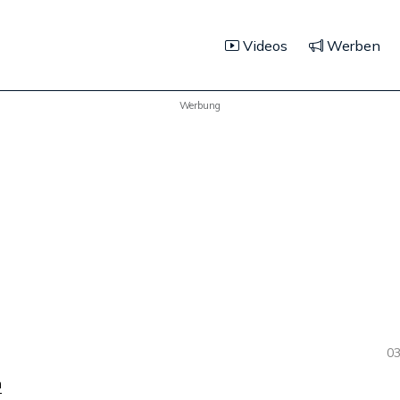
Videos
Werben
Werbung
03
n