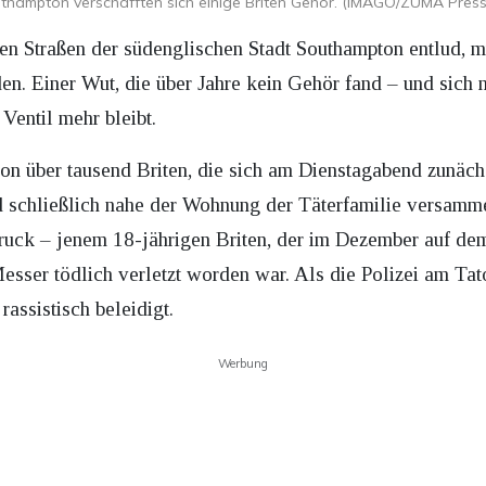
uthampton verschafften sich einige Briten Gehör. (IMAGO/ZUMA Press
n Straßen der südenglischen Stadt Southampton entlud, m
n. Einer Wut, die über Jahre kein Gehör fand – und sich 
Ventil mehr bleibt.
on über tausend Briten, die sich am Dienstagabend zunächst
 schließlich nahe der Wohnung der Täterfamilie versammel
ck – jenem 18-jährigen Briten, der im Dezember auf 
sser tödlich verletzt worden war. Als die Polizei am Tato
assistisch beleidigt.
Werbung