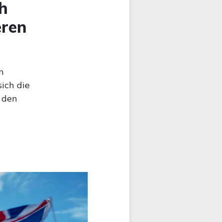
h
eren
n
ich die
 den