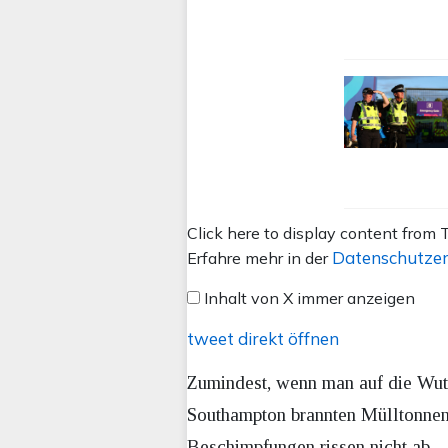
Inhalt
Click here to display content from T
von
Datenschutzer
Erfahre mehr in der
X
Inhalt von X immer anzeigen
anzeigen
tweet direkt öffnen
Zumindest, wenn man auf die Wut 
Southampton brannten Mülltonnen
Beschimpfungen rissen nicht ab.