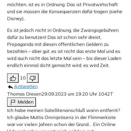
möchten, ist es in Ordnung. Das ist Privatwirtschaft
In Folge fünf geht es dann um Zeynep, die in den Wehen
und sie müssen die Konsequenzen dafür tragen (siehe
liegt und Margot, eine ehemalige Anti-Atom-Aktivistin.
Disney).
Der Mann von Zeynep rennt zu den Klebern und bittet
Es ist jedoch nicht in Ordnung, die Zwangsgebühren
Polizei und sie, eine Rettungsgasse zu bilden. Das wollen
dafür zu benutzen! Das ist schon sehr dreist,
Propaganda mit diesen öffentlichen Geldern zu
die kooperativen Kleber natürlich auch tun. Dann aber der
bezahlen – aber gut, es ist nicht das erste Mal und es
Schock: Eine zufällige Passantin, Margot, entschließt sich
wird auch nicht das letzte Mal sein – bis dieser Laden
dazuzukleben. Sie wolle unterstützen. Damit schließt sie
endlich einmal dicht gemacht wird, es wird Zeit.
die Rettungsgasse. Die Aktivisten bitten sie, die Straße zu
10
verlassen, aber sie klebt schon. Dann unterhalten sie sich
Antworten
über die Anti-Atomkraft-Bewegung und Margot erzählt,
Thomas Dresen
29.09.2023 um 19:20 Uhr
1042T
wie sie sich früher auf Zugschienen gesetzt habe.
Melden
Ich habe meinen Satellitenanschluß wann entfernt?
Ich glaube Muttis Omnipräsenz in der Flimmerkiste
Schließlich wird alles gut –
war vor vielen Jahren schon der Grund… Ein Online