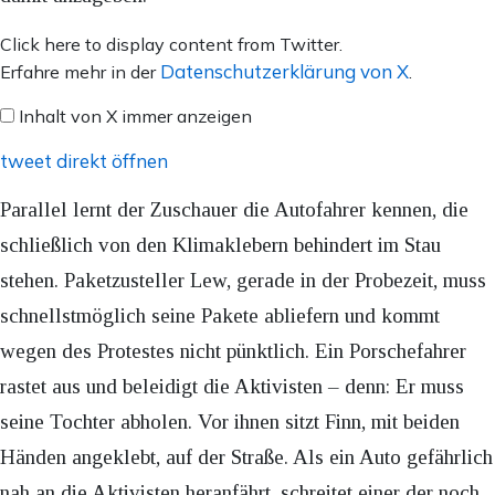
Inhalt
Click here to display content from Twitter.
von
Datenschutzerklärung von X
Erfahre mehr in der
.
X
Inhalt von X immer anzeigen
anzeigen
tweet direkt öffnen
Parallel lernt der Zuschauer die Autofahrer kennen, die
schließlich von den Klimaklebern behindert im Stau
stehen. Paketzusteller Lew, gerade in der Probezeit, muss
schnellstmöglich seine Pakete abliefern und kommt
wegen des Protestes nicht pünktlich. Ein Porschefahrer
rastet aus und beleidigt die Aktivisten – denn: Er muss
seine Tochter abholen. Vor ihnen sitzt Finn, mit beiden
Händen angeklebt, auf der Straße. Als ein Auto gefährlich
nah an die Aktivisten heranfährt, schreitet einer der noch