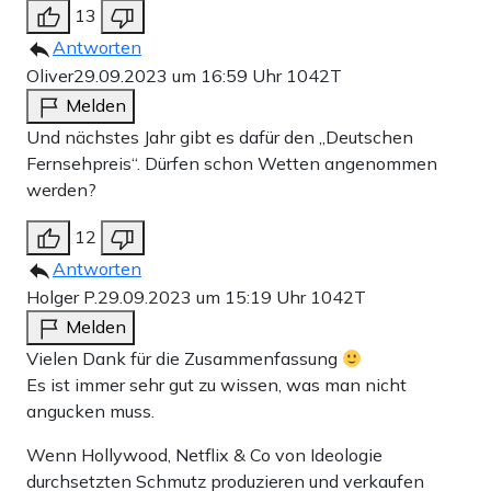
13
Antworten
Und es kommt noch dicker: Der Polizist geht in den
Oliver
29.09.2023 um 16:59 Uhr
1042T
Kiosk, um Öl zur Ablösung der Klimakleber zu kaufen.
Melden
Wieder ist der Opa da, zum dritten Mal schon. Sie
Und nächstes Jahr gibt es dafür den „Deutschen
kommen ins Gespräch und der Polizist kotzt sich aus,
Fernsehpreis“. Dürfen schon Wetten angenommen
dass die Klimakleber ihn fertig machen würden. Er
werden?
träume schon von dem Autogehupe und sei mit den
12
Nerven am Ende. Er wirft dem Opa vor, seine Kinder
Antworten
nicht richtig erzogen zu haben, weil sein Enkel jetzt
Holger P.
29.09.2023 um 15:19 Uhr
1042T
Melden
sowas mache. Der Kioskbesitzer, der alles hört,
Vielen Dank für die Zusammenfassung
entscheidet dann dem Polizisten das Öl nicht zu
Es ist immer sehr gut zu wissen, was man nicht
verkaufen, weil er gut finde, was die draußen machen.
angucken muss.
Der Polizist flippt aus und will das Öl beschlagnahmen.
Wenn Hollywood, Netflix & Co von Ideologie
Der Kioskbesitzer fordert dann 200 Euro für das Öl.
durchsetzten Schmutz produzieren und verkaufen