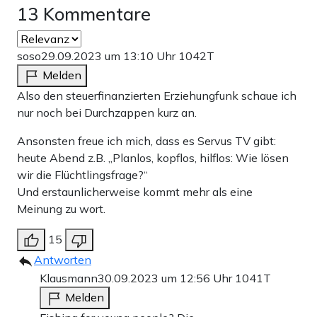
Männer gehen sofort auf die Polizei los und fragen:
13 Kommentare
„Warum schießt ihr denen nicht ins Knie? Bei den
Corona-Demos wart ihr doch auch nicht so zimperlich.“
soso
29.09.2023 um 13:10 Uhr
1042T
Beide Männer sind unsympathisch inszeniert.
Melden
Also den steuerfinanzierten Erziehungfunk schaue ich
Inhalt
Click here to display content from Twitter.
nur noch bei Durchzappen kurz an.
von
Datenschutzerklärung von X
Erfahre mehr in der
.
X
Ansonsten freue ich mich, dass es Servus TV gibt:
Inhalt von X immer anzeigen
anzeigen
heute Abend z.B. „Planlos, kopflos, hilflos: Wie lösen
wir die Flüchtlingsfrage?“
tweet direkt öffnen
Und erstaunlicherweise kommt mehr als eine
Jetzt wird es richtig absurd: Der Opa geht nochmal zum
Meinung zu wort.
schwarzen Kioskbesitzer und erzählt ihm, dass sein Enkel
15
auf der Straße klebt. Er denkt, er findet beim
Antworten
Kioskbesitzer Anklang. Aber genau das Gegenteil
Klausmann
30.09.2023 um 12:56 Uhr
1041T
Melden
passiert: Der Kioskbesitzer erklärt, dass seine Familie