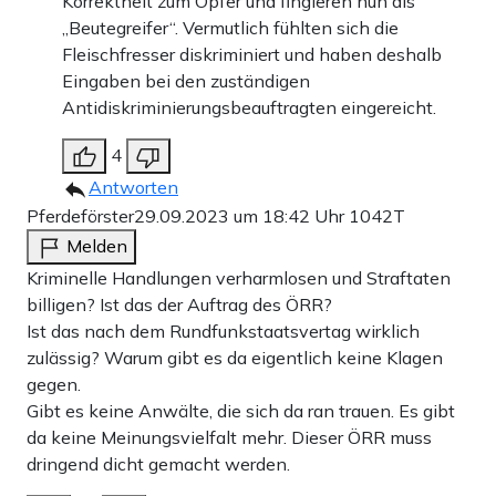
Korrektheit zum Opfer und fingieren nun als
„Beutegreifer“. Vermutlich fühlten sich die
Fleischfresser diskriminiert und haben deshalb
Werbung
Eingaben bei den zuständigen
Antidiskriminierungsbeauftragten eingereicht.
4
Antworten
Pferdeförster
29.09.2023 um 18:42 Uhr
1042T
Melden
Kriminelle Handlungen verharmlosen und Straftaten
billigen? Ist das der Auftrag des ÖRR?
Ist das nach dem Rundfunkstaatsvertag wirklich
zulässig? Warum gibt es da eigentlich keine Klagen
gegen.
Gibt es keine Anwälte, die sich da ran trauen. Es gibt
Margot, die Anti-Atomkraft-
da keine Meinungsvielfalt mehr. Dieser ÖRR muss
Aktivisten und die schwangere
dringend dicht gemacht werden.
Frau