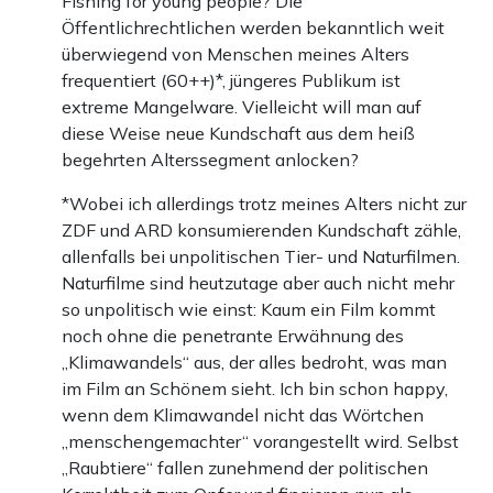
Fishing for young people? Die
eine Erdnussfarm in Afrika führe und wegen des
Öffentlichrechtlichen werden bekanntlich weit
Klimawandels immer tiefer nach Grundwasser graben
überwiegend von Menschen meines Alters
müsse. Jetzt aber sei die Pumpe kaputt. Die Aktionen der
frequentiert (60++)*, jüngeres Publikum ist
extreme Mangelware. Vielleicht will man auf
Klimakleber finde er daher gut, weil ja sonst niemand
diese Weise neue Kundschaft aus dem heiß
etwas gegen den Klimawandel unternehme. Gereizt fragt
begehrten Alterssegment anlocken?
er den Opa: „Was würde passieren, wenn ich auf der
*Wobei ich allerdings trotz meines Alters nicht zur
Straße kleben würde?“
ZDF und ARD konsumierenden Kundschaft zähle,
allenfalls bei unpolitischen Tier- und Naturfilmen.
Der Polizist hat währenddessen Rückenschmerzen und
Naturfilme sind heutzutage aber auch nicht mehr
kann niemanden mehr wegräumen, was die Klebenden
so unpolitisch wie einst: Kaum ein Film kommt
noch ohne die penetrante Erwähnung des
freut. Die Polizei wird nebenbei auch alles andere als
„Klimawandels“ aus, der alles bedroht, was man
freundlich und kooperativ dargestellt. Andauernd nennt
im Film an Schönem sieht. Ich bin schon happy,
sie die Klimakleber verlogen, agiert gereizt und
wenn dem Klimawandel nicht das Wörtchen
„menschengemachter“ vorangestellt wird. Selbst
unkonzentriert. Es bleibt der Eindruck: Alle sind böse,
„Raubtiere“ fallen zunehmend der politischen
außer die Klimakleber und der schwarze Kioskbesitzer.