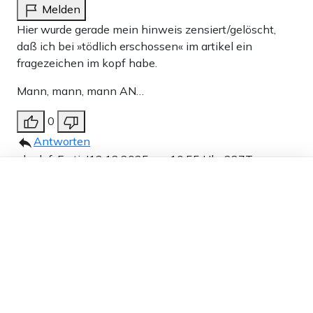
Melden
Hier wurde gerade mein hinweis zensiert/gelöscht,
daß ich bei »tödlich erschossen« im artikel ein
fragezeichen im kopf habe.
Mann, mann, mann AN…
0
Antworten
abcdef-Fertig!
12.12.2025 um 10:55 Uhr
237T
Dieser Artikel ist kostenlos für alle –
Melden
dank
Freunden von Apollo News »
Attentäter? MÖRDER
0
Antworten
Juerge ,pr
12.12.2025 um 11:01 Uhr
237T
Melden
Hayali wird sich heute im ZDF bestimmt mitleidig um