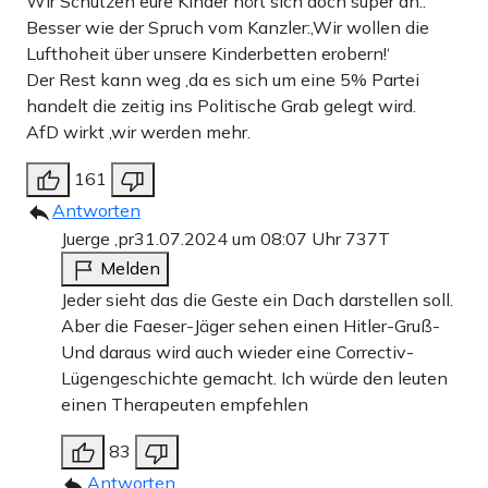
Wir Schützen eure Kinder hört sich doch super an..
Besser wie der Spruch vom Kanzler:‚Wir wollen die
Lufthoheit über unsere Kinderbetten erobern!‘
Der Rest kann weg ,da es sich um eine 5% Partei
handelt die zeitig ins Politische Grab gelegt wird.
AfD wirkt ,wir werden mehr.
161
Antworten
Juerge ,pr
31.07.2024 um 08:07 Uhr
737T
Melden
Jeder sieht das die Geste ein Dach darstellen soll.
Aber die Faeser-Jäger sehen einen Hitler-Gruß-
Und daraus wird auch wieder eine Correctiv-
Lügengeschichte gemacht. Ich würde den leuten
einen Therapeuten empfehlen
83
Antworten