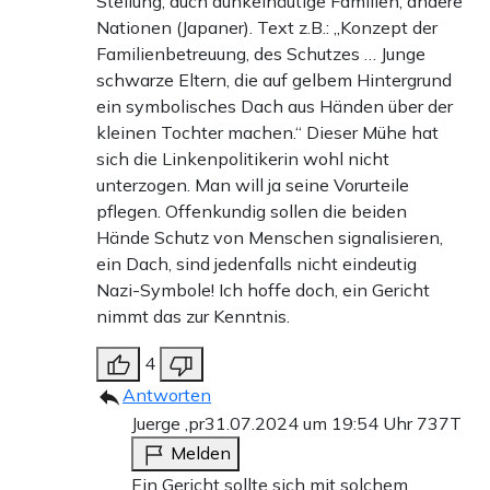
Stellung, auch dunkelhäutige Familien, andere
Nationen (Japaner). Text z.B.: „Konzept der
Familienbetreuung, des Schutzes … Junge
schwarze Eltern, die auf gelbem Hintergrund
ein symbolisches Dach aus Händen über der
kleinen Tochter machen.“ Dieser Mühe hat
sich die Linkenpolitikerin wohl nicht
unterzogen. Man will ja seine Vorurteile
pflegen. Offenkundig sollen die beiden
Hände Schutz von Menschen signalisieren,
ein Dach, sind jedenfalls nicht eindeutig
Nazi-Symbole! Ich hoffe doch, ein Gericht
nimmt das zur Kenntnis.
4
Antworten
Juerge ,pr
31.07.2024 um 19:54 Uhr
737T
Melden
Ein Gericht sollte sich mit solchem