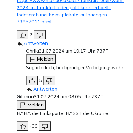
https://www.moz.de/lokales/frankfurt-oder/wahl-
2024-in-frankfurt-oder-politikerin-erhaelt-
todesdrohung-beim-plakate-aufhaengen-
73857911.html
2
Antworten
Chrila
31.07.2024 um 10:17 Uhr
737T
Melden
Sag ich doch, hochgradiger Verfolgungswahn.
5
Antworten
Giltman
31.07.2024 um 08:05 Uhr
737T
Melden
HAHA die Linkspartei HASST die Ukraine.
-39