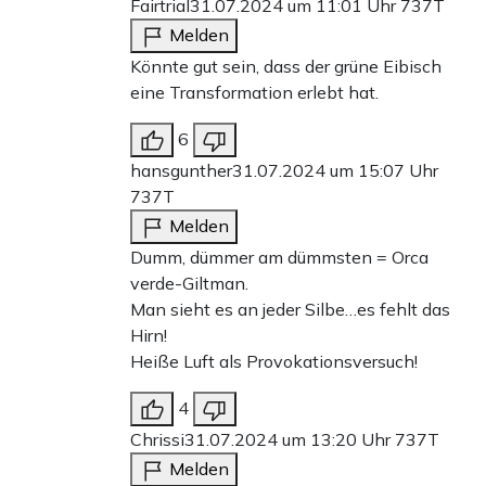
Fairtrial
31.07.2024 um 11:01 Uhr
737T
Melden
Könnte gut sein, dass der grüne Eibisch
eine Transformation erlebt hat.
6
hansgunther
31.07.2024 um 15:07 Uhr
737T
Melden
Dumm, dümmer am dümmsten = Orca
verde-Giltman.
Man sieht es an jeder Silbe…es fehlt das
Hirn!
Heiße Luft als Provokationsversuch!
4
Chrissi
31.07.2024 um 13:20 Uhr
737T
Melden