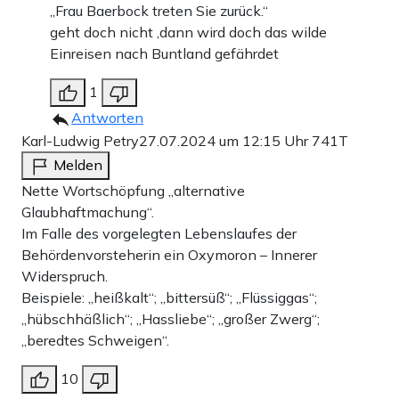
„Frau Baerbock treten Sie zurück.“
geht doch nicht ,dann wird doch das wilde
Einreisen nach Buntland gefährdet
1
Antworten
Karl-Ludwig Petry
27.07.2024 um 12:15 Uhr
741T
Melden
Nette Wortschöpfung „alternative
Glaubhaftmachung“.
Im Falle des vorgelegten Lebenslaufes der
Behördenvorsteherin ein Oxymoron – Innerer
Widerspruch.
Beispiele: „heißkalt“; „bittersüß“; „Flüssiggas“;
„hübschhäßlich“; „Hassliebe“; „großer Zwerg“;
„beredtes Schweigen“.
10