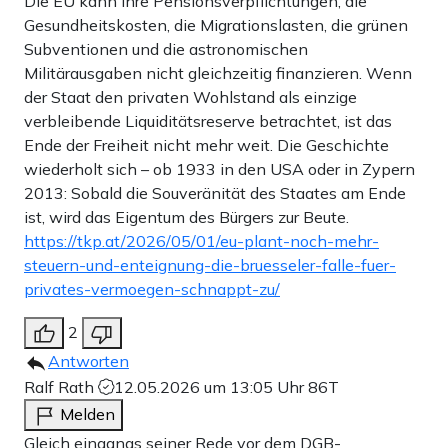
Die EU kann ihre Pensionsverpflichtungen, die
Gesundheitskosten, die Migrationslasten, die grünen
Subventionen und die astronomischen
Militärausgaben nicht gleichzeitig finanzieren. Wenn
der Staat den privaten Wohlstand als einzige
verbleibende Liquiditätsreserve betrachtet, ist das
Ende der Freiheit nicht mehr weit. Die Geschichte
wiederholt sich – ob 1933 in den USA oder in Zypern
2013: Sobald die Souveränität des Staates am Ende
ist, wird das Eigentum des Bürgers zur Beute.
https://tkp.at/2026/05/01/eu-plant-noch-mehr-
steuern-und-enteignung-die-bruesseler-falle-fuer-
privates-vermoegen-schnappt-zu/
2
Antworten
Ralf Rath
12.05.2026 um 13:05 Uhr
86T
Melden
Gleich eingangs seiner Rede vor dem DGB-