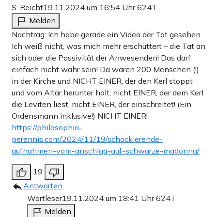
S. Reicht
19.11.2024 um 16:54 Uhr
624T
Melden
Nachtrag: Ich habe gerade ein Video der Tat gesehen.
Ich weiß nicht, was mich mehr erschüttert – die Tat an
sich oder die Passivität der Anwesenden! Das darf
einfach nicht wahr sein! Da waren 200 Menschen (!)
in der Kirche und NICHT EINER, der den Kerl stoppt
und vom Altar herunter holt, nicht EINER, der dem Kerl
die Leviten liest, nicht EINER, der einschreitet! (Ein
Ordensmann inklusive!) NICHT EINER!
https://philosophia-
perennis.com/2024/11/19/schockierende-
aufnahmen-vom-anschlag-auf-schwarze-madonna/
19
Antworten
Wortleser
19.11.2024 um 18:41 Uhr
624T
Melden