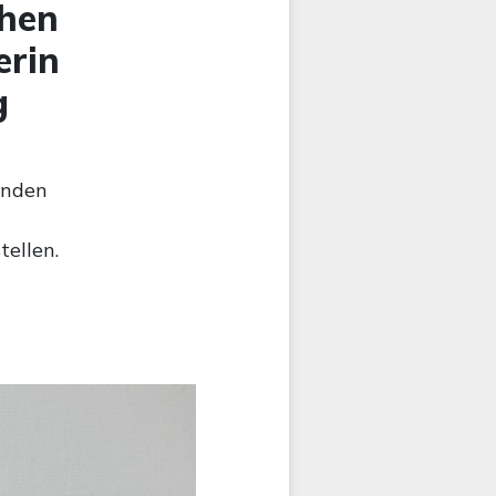
chen
erin
g
enden
ellen.