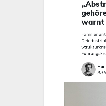
„Abstr
gehöre
warnt 
Familienunt
Deindustria
Strukturkris
Führungskrä
Mari
@m