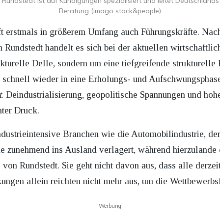
n Rundstedt ist auf Kündigungen spezialisiert und leitet Deutschlan
Beratung (imago stock&people)
ifft erstmals in größerem Umfang auch Führungskräfte. Nac
 Rundstedt handelt es sich bei der aktuellen wirtschaftl
urelle Delle, sondern um eine tiefgreifende strukturelle K
so schnell wieder in eine Erholungs- und Aufschwungsphas
t
. Deindustrialisierung, geopolitische Spannungen und hoh
nter Druck.
industrieintensive Branchen wie die Automobilindustrie, d
e zunehmend ins Ausland verlagert, während hierzulande d
gte von Rundstedt. Sie geht nicht davon aus, dass alle derze
ngen allein reichten nicht mehr aus, um die Wettbewerbsfä
Werbung