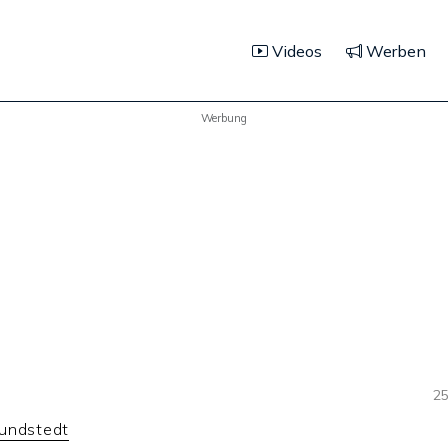
Videos
Werben
Werbung
25
undstedt