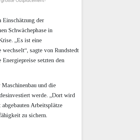
ds größte Outplacement-
h Einschätzung der
ichen Schwächephase in
rise. „Es ist eine
e wechselt“, sagte von Rundstedt
e Energiepreise setzten den
er Maschinenbau und die
esinvestiert werde. „Dort wird
it abgebauten Arbeitsplätze
higkeit zu sichern.