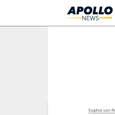
Werbung:
Sophia von R