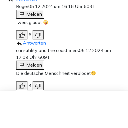
Roger
05.12.2024 um 16:16 Uhr
609T
Melden
..wers glaubt
6
Antworten
can-utility and the coastliners
05.12.2024 um
17:09 Uhr
609T
Melden
Die deutsche Menschheit verblödet
4
Antworten
Dieser Artikel ist kostenlos für alle –
Hutzelbrot
05.12.2024 um 16:48 Uhr
609T
dank
Freunden von Apollo News »
Melden
Ich vernahm das Gegenteil.
Es sei ein Ladenhüter. Eine