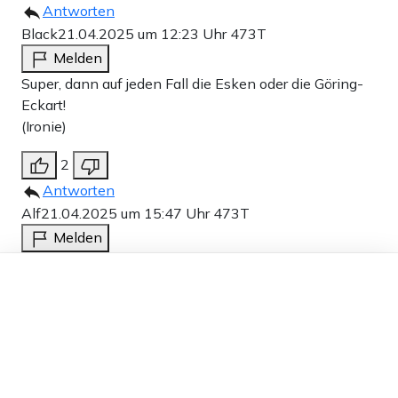
Antworten
Black
21.04.2025 um 12:23 Uhr
473T
Melden
Super, dann auf jeden Fall die Esken oder die Göring-
Eckart!
(Ironie)
2
Antworten
Alf
21.04.2025 um 15:47 Uhr
473T
Melden
Ob Grüß-Gott-Onkel oder -Tante ist sekundär, der
Dieser Artikel ist kostenlos für alle –
Mensch dahinter sollte FORMAT haben,
dank
Freunden von Apollo News »
repräsentieren und weniger politisieren, Patriotismus
wäre eine gute Voraussetzung. NEUTRALITÄT, d.h.
kein Parteibuch sollte „Onkel“ oder „Tante“ besitzen,
zumindest temporär außer Kraft setzen, denn wie es
mit Parteibuch aussieht wissen wir nun zur Genüge.