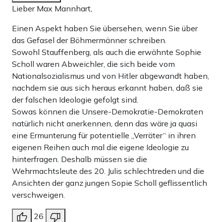
Lieber Max Mannhart,
Einen Aspekt haben Sie übersehen, wenn Sie über
das Gefasel der Böhmermänner schreiben.
Sowohl Stauffenberg, als auch die erwähnte Sophie
Mit
Apollo Chronik
schreiben wir ab jetzt jede
Scholl waren Abweichler, die sich beide vom
Woche über historische Themen – und Ereignisse
Nationalsozialismus und von Hitler abgewandt haben,
der Vergangenheit, die uns prägen, über die aber
nachdem sie aus sich heraus erkannt haben, daß sie
oft ein verzerrtes Bild vorherrscht.
der falschen Ideologie gefolgt sind.
Sowas können die Unsere-Demokratie-Demokraten
natürlich nicht anerkennen, denn das wäre ja quasi
Teilen:
eine Ermunterung für potentielle „Verräter“ in ihren
Zu den Kommentaren (100)
eigenen Reihen auch mal die eigene Ideologie zu
hinterfragen. Deshalb müssen sie die
Wehrmachtsleute des 20. Julis schlechtreden und die
Einmalig
Monatlich
Ansichten der ganz jungen Sopie Scholl geflissentlich
verschweigen.
Apollo News unterstützen
Zahlungsoptionen:
Pay
Pay
26