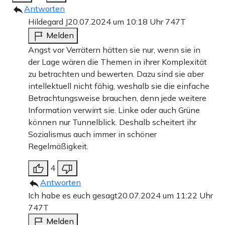
Antworten
25 €
10 €
15 €
50 €
100 €
Hildegard J
20.07.2024 um 10:18 Uhr
747T
Melden
Angst vor Verrätern hätten sie nur, wenn sie in
Weiter zum Zahlen
der Lage wären die Themen in ihrer Komplexität
zu betrachten und bewerten. Dazu sind sie aber
Bank-Überweisung
intellektuell nicht fähig, weshalb sie die einfache
Betrachtungsweise brauchen, denn jede weitere
Information verwirrt sie. Linke oder auch Grüne
können nur Tunnelblick. Deshalb scheitert ihr
Sozialismus auch immer in schöner
Regelmäßigkeit.
4
Antworten
Ich habe es euch gesagt
20.07.2024 um 11:22 Uhr
747T
Melden