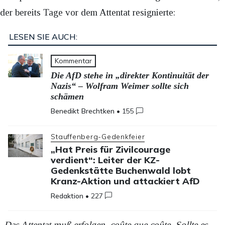
der bereits Tage vor dem Attentat resignierte:
LESEN SIE AUCH:
Kommentar
Die AfD stehe in „direkter Kontinuität der
Nazis“ – Wolfram Weimer sollte sich
schämen
Benedikt Brechtken
•
155
Stauffenberg-Gedenkfeier
„Hat Preis für Zivilcourage
verdient“: Leiter der KZ-
Gedenkstätte Buchenwald lobt
Kranz-Aktion und attackiert AfD
Redaktion
•
227
„Das Attentat muß erfolgen, coûte que coûte. Sollte es