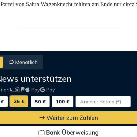
r Partei von Sahra Wagenknecht fehlten am Ende nur circa
Monatlich
News unterstützen
onen:
Pay
Pay
25 €
 €
50 €
100 €
Weiter zum Zahlen
Bank-Überweisung