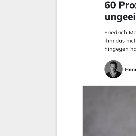
60 Pro
ungeei
Friedrich M
ihm das nich
hingegen ha
Hen