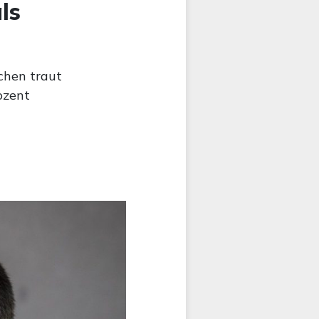
ls
chen traut
ozent