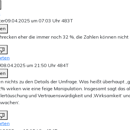
n
ter
09.04.2025 um 07:03 Uhr
483T
den
hrecken eher die immer noch 32 %, die Zahlen können nicht
rten
08.04.2025 um 21:50 Uhr
484T
den
n nichts zu den Details der Umfrage. Was heißt überhaupt „g
% wirken wie eine feige Manipulation. Insgesamt sagt das al
ertäuschung und Vertrauenswürdigkeit und ‚Wirksamkeit‘ und
hwachen‘.
rten