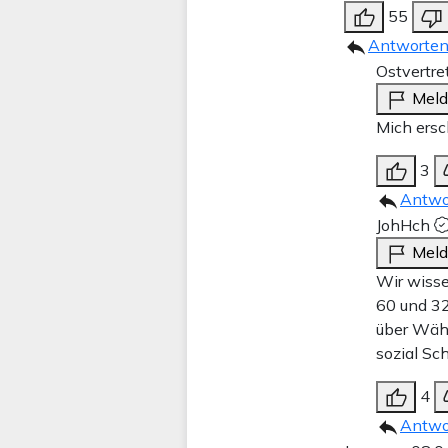
55
Antworte
Ostvertre
Mel
Mich ersc
3
Antwo
JohHch
Mel
Wir wisse
60 und 32
über Wähl
sozial Sc
4
Antwo