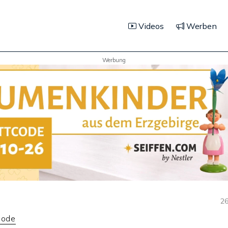
Videos
Werben
Werbung
26
iode