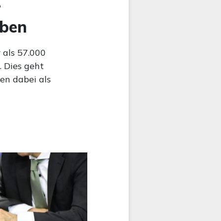
r
eben
 als 57.000
. Dies geht
en dabei als