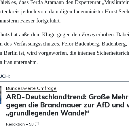
l hieß es, dass Ferda Atamann den Expertenrat „Muslimfe
rtenkreis jedoch vom damaligen Innenminister Horst Seeh
isterin Faeser fortgeführt.
chutz hat außerdem Klage gegen den
Focus
erhoben. Dabei
in des Verfassungsschutzes, Felor Badenberg. Badenberg,
 Berlin ist, wird vorgeworfen, die internen Sicherheitsrich
en Iran unternahm.
UCH:
Bundesweite Umfrage
ARD-Deutschlandtrend: Große Mehrh
gegen die Brandmauer zur AfD und w
„grundlegenden Wandel“
Redaktion
•
93