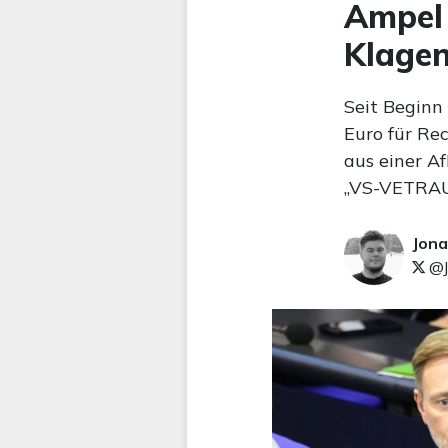
Ampel 
Klagen
Seit Beginn
Euro für Re
aus einer A
„VS-VETRAU
Jona
@J