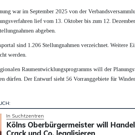
anung war im September 2025 von der Verbandsversammlung
gungsverfahren lief vom 13. Oktober bis zum 12. Dezemb
Stellungnahmen abgeben.
gsportal sind 1.206 Stellungnahmen verzeichnet. Weitere
icht werden.
Regionalen Raumentwicklungsprogramms will der Planungsv
 dürfen. Der Entwurf sieht 56 Vorranggebiete für Winden
UCH:
In Suchtzentren
Kölns Oberbürgermeister will Handel
Crack und Co. legalisieren