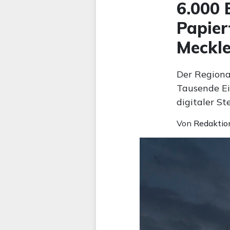
6.000
Papier
Meckl
Der Regiona
Tausende E
digitaler S
Von
Redaktio