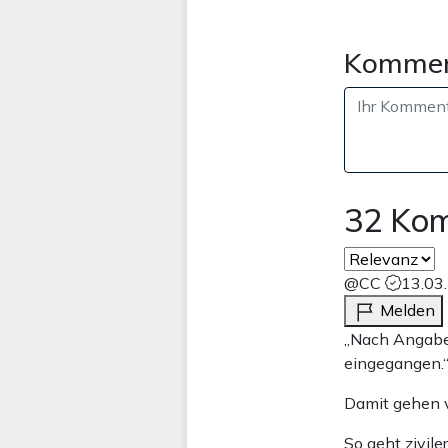
Kommen
32 Ko
@CC
13.03
Melden
„Nach Angabe
eingegangen.
Damit gehen v
So geht zivile