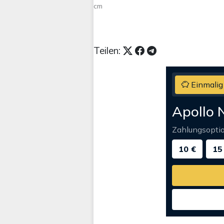
cm
Teilen:
Einmalig
Apollo 
Zahlungsopti
10 €
15