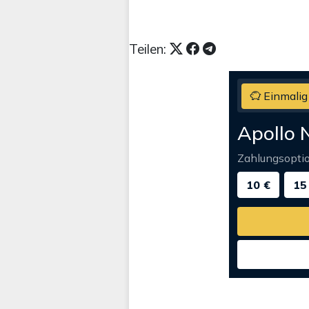
Teilen:
Einmalig
Apollo 
Zahlungsopti
10 €
15