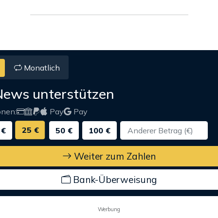
Monatlich
News unterstützen
onen:
Pay
Pay
25 €
 €
50 €
100 €
Weiter zum Zahlen
Bank-Überweisung
Werbung