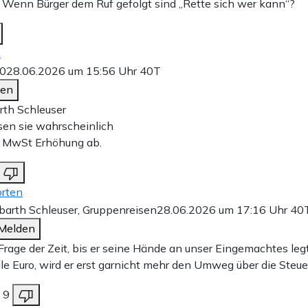
? Wenn Bürger dem Ruf gefolgt sind „Rette sich wer kann“?
n
0
28.06.2026 um 15:56 Uhr
40T
den
th Schleuser
en sie wahrscheinlich
r MwSt Erhöhung ab.
rten
arth Schleuser, Gruppenreisen
28.06.2026 um 17:16 Uhr
40
Melden
Frage der Zeit, bis er seine Hände an unser Eingemachtes leg
ale Euro, wird er erst garnicht mehr den Umweg über die Steu
9