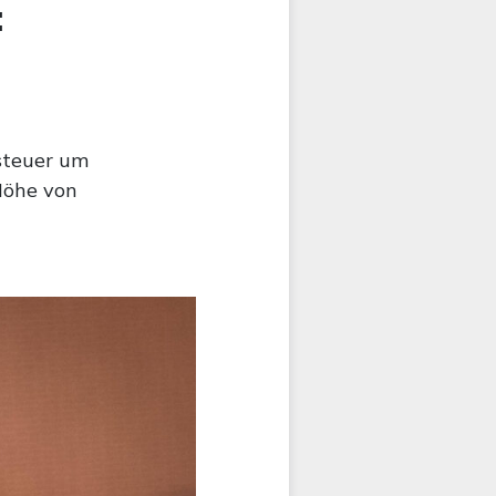
:
lsteuer um
Höhe von