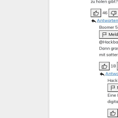
zu holen gibt
46
Antworte
Boomer 5
Mel
@Hackbar
Dann gras
mit satte
18
Antwo
Hackb
Eine 
digit