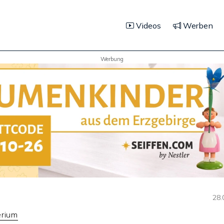
Videos
Werben
Werbung
28.
erium