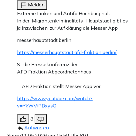
Melden
Extreme Linken und Antifa Hochburg halt…
In der Migrantenkriminalitäts- Hauptstadt gibt es
ja inzwischen, zur Aufklärung die Messer App
messerhauptstadt.berlin
https://messerhauptstadt.afd-fraktion.berlin/
S. die Pressekonferenz der
AFD Fraktion Abgeordnetenhaus
AFD Fraktion stellt Messer App vor
https://www.youtube.com/watch?
v=YkWViPBxysQ
8
Antworten
Sanijo
11.05.2026 um 15:59 Uhr
89T