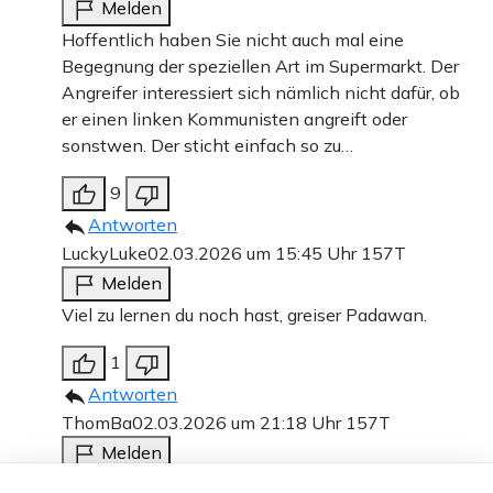
Melden
Hoffentlich haben Sie nicht auch mal eine
Begegnung der speziellen Art im Supermarkt. Der
Angreifer interessiert sich nämlich nicht dafür, ob
er einen linken Kommunisten angreift oder
sonstwen. Der sticht einfach so zu…
9
Antworten
LuckyLuke
02.03.2026 um 15:45 Uhr
157T
Melden
Viel zu lernen du noch hast, greiser Padawan.
1
Antworten
ThomBa
02.03.2026 um 21:18 Uhr
157T
Melden
Dieser Artikel ist kostenlos für alle –
Unter den rund 200 Staaten auf der Erde gibt es