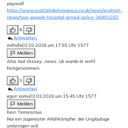
paywall
https://www.scottishdailyexpress.co.uk/news/scottish-
news/two-people-hospital-armed-police-36803282
6
Antworten
mifrafe
02.03.2026 um 17:55 Uhr
157T
Melden
Aha, laut skxxxy…news…uk wurde er wohl
festgenommen.
3
Antworten
egon samu
02.03.2026 um 15:45 Uhr
157T
Melden
Kein Terrorismus.
Nur ein zugereister Allahkämpfer, der Ungläubige
umbringen will.