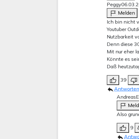
Peggy
06.03.
Melden
Ich bin nicht 
Youtuber Outd
Nutzbarkeit v
Denn diese 30
Mit nur eher l
Könnte es sei
Daß heutzutag
39
Antworte
AndreasE
Mel
Also grun
9
Antwo