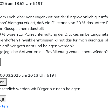
2025 um 18:52 Uhr
519T
vom Fach, aber vor einiger Zeit hat der für gewöhnlich gut inf
oorChiemgau erklärt, daß ein Füllstand von 30 % das untere 
on Gasspeichern darstellt.
 % wären zur Aufrechterhaltung der Druckes im Leitungsnet
aienhaften Physikkenntnissen klingt das für mich durchaus pl
n daß wir getäuscht und belogen werden?
e jegliche Antworten die Bevölkerung verunsichern würden?
n
06.03.2025 um 20:13 Uhr
519T
den
dsätzlich werden wir Bürger nur noch belogen…..
rten