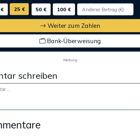
25 €
 €
50 €
100 €
Weiter zum Zahlen
Bank-Überweisung
Werbung
tar schreiben
mmentare