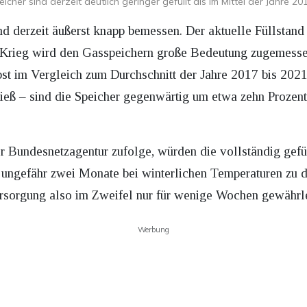
icher sind derzeit deutlich geringer gefüllt als im Mittel der Jahre 20
d derzeit äußerst knapp bemessen. Der aktuelle Füllstand
e-Krieg wird den Gasspeichern große Bedeutung zugemess
bst im Vergleich zum Durchschnitt der Jahre 2017 bis 2021
ieß – sind die Speicher gegenwärtig um etwa zehn Prozentp
r Bundesnetzagentur zufolge, würden die vollständig gefü
 ungefähr zwei Monate bei winterlichen Temperaturen zu d
rsorgung also im Zweifel nur für wenige Wochen gewährle
Werbung