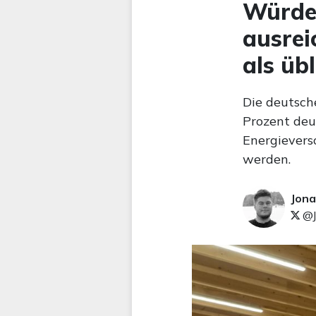
Würde
ausrei
als übl
Die deutsch
Prozent deut
Energievers
werden.
Jona
@J