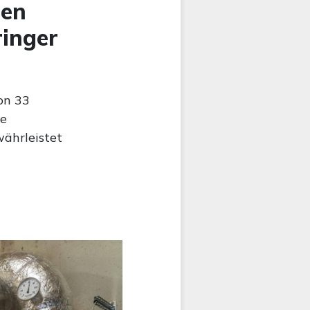
hen
ringer
on 33
ie
ährleistet