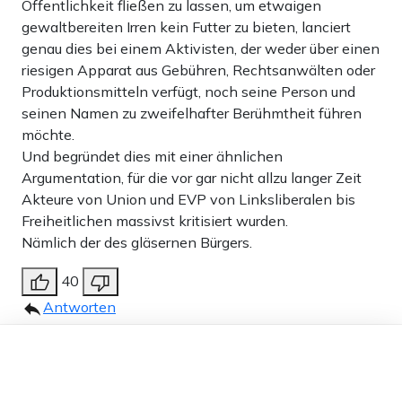
Öffentlichkeit fließen zu lassen, um etwaigen
gewaltbereiten Irren kein Futter zu bieten, lanciert
genau dies bei einem Aktivisten, der weder über einen
riesigen Apparat aus Gebühren, Rechtsanwälten oder
Produktionsmitteln verfügt, noch seine Person und
seinen Namen zu zweifelhafter Berühmtheit führen
möchte.
Und begründet dies mit einer ähnlichen
Argumentation, für die vor gar nicht allzu langer Zeit
Akteure von Union und EVP von Linksliberalen bis
Freiheitlichen massivst kritisiert wurden.
Nämlich der des gläsernen Bürgers.
40
Antworten
Ergon II
10.05.2025 um 15:40 Uhr
452T
Dieser Artikel ist kostenlos für alle –
Melden
dank
Freunden von Apollo News »
Der Fall von einem weiteren PNG tuber zeigt ein