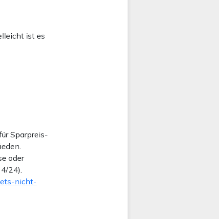
lleicht ist es
ür Sparpreis-
ieden.
se oder
4/24).
ets-nicht-