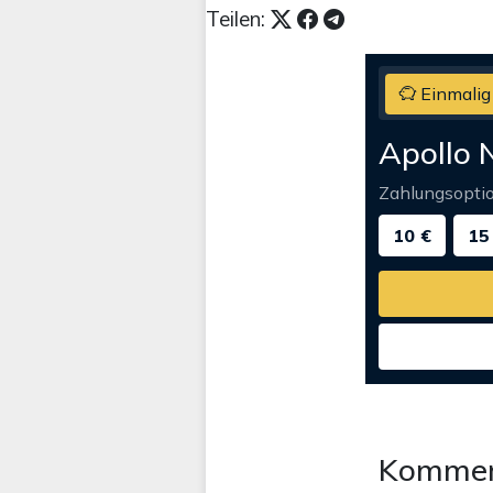
Teilen:
Einmalig
Apollo 
Zahlungsopti
10 €
15
Kommen