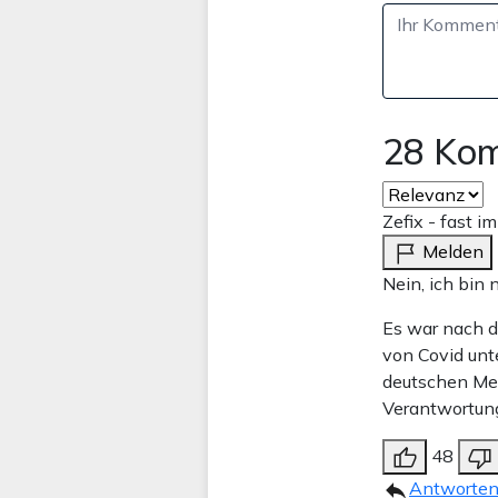
28 Ko
Zefix - fast i
Melden
Nein, ich bin 
Es war nach de
von Covid unte
deutschen Med
Verantwortung
48
Antworte