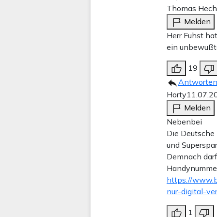
Thomas Hech
Melden
Herr Fuhst hat
ein unbewußt
19
Antworte
Horty
11.07.2
Melden
Nebenbei
Die Deutsche 
und Superspar
Demnach darf
Handynummer n
https://www.b
nur-digital-v
1