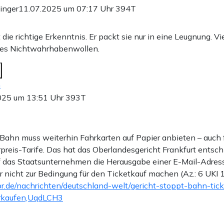
inger
11.07.2025 um 07:17 Uhr
394T
 die richtige Erkenntnis. Er packt sie nur in eine Leugnung. Vie
es Nichtwahrhabenwollen.
n
025 um 13:51 Uhr
393T
Bahn muss weiterhin Fahrkarten auf Papier anbieten – auch f
preis-Tarife. Das hat das Oberlandesgericht Frankfurt entsch
 das Staatsunternehmen die Herausgabe einer E-Mail-Adres
icht zur Bedingung für den Ticketkauf machen (Az.: 6 UKI 1
r.de/nachrichten/deutschland-welt/gericht-stoppt-bahn-tick
erkaufen,UqdLCH3