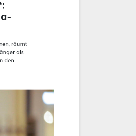
:
na-
men, räumt
länger als
en den