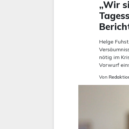
„Wir s
Tagess
Berich
Helge Fuhst
Versäumnisse
nötig im Kr
Vorwurf eins
Von
Redaktio