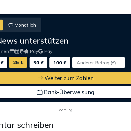
Monatlich
News unterstützen
onen:
Pay
Pay
25 €
 €
50 €
100 €
Weiter zum Zahlen
Bank-Überweisung
Werbung
tar schreiben