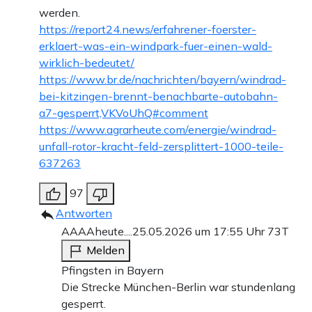
werden.
https://report24.news/erfahrener-foerster-
erklaert-was-ein-windpark-fuer-einen-wald-
wirklich-bedeutet/
https://www.br.de/nachrichten/bayern/windrad-
bei-kitzingen-brennt-benachbarte-autobahn-
a7-gesperrt,VKVoUhQ#comment
https://www.agrarheute.com/energie/windrad-
unfall-rotor-kracht-feld-zersplittert-1000-teile-
637263
97
Antworten
AAAAheute....
25.05.2026 um 17:55 Uhr
73T
Melden
Pfingsten in Bayern
Die Strecke München-Berlin war stundenlang
gesperrt.