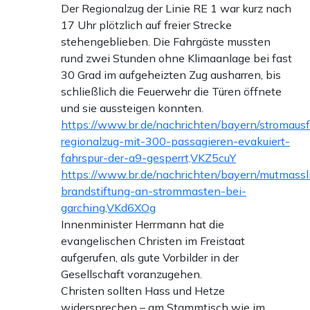
Der Regionalzug der Linie RE 1 war kurz nach
17 Uhr plötzlich auf freier Strecke
stehengeblieben. Die Fahrgäste mussten
rund zwei Stunden ohne Klimaanlage bei fast
30 Grad im aufgeheizten Zug ausharren, bis
schließlich die Feuerwehr die Türen öffnete
und sie aussteigen konnten.
https://www.br.de/nachrichten/bayern/stromausf
regionalzug-mit-300-passagieren-evakuiert-
fahrspur-der-a9-gesperrt,VKZ5cuY
https://www.br.de/nachrichten/bayern/mutmassl
brandstiftung-an-strommasten-bei-
garching,VKd6XOg
Innenminister Herrmann hat die
evangelischen Christen im Freistaat
aufgerufen, als gute Vorbilder in der
Gesellschaft voranzugehen.
Christen sollten Hass und Hetze
widersprechen – am Stammtisch wie im