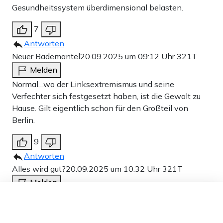
Gesundheitssystem überdimensional belasten.
7
Antworten
Neuer Bademantel
20.09.2025 um 09:12 Uhr
321T
Melden
Normal…wo der Linksextremismus und seine
Verfechter sich festgesetzt haben, ist die Gewalt zu
Hause. Gilt eigentlich schon für den Großteil von
Berlin.
9
Antworten
Alles wird gut?
20.09.2025 um 10:32 Uhr
321T
Melden
Dieser Artikel ist kostenlos für alle –
Wie heißt es jetz neu von der linken Justiz:
dank
Freunden von Apollo News »
Klärungsdelikt, polykrimininell und multiethnisch