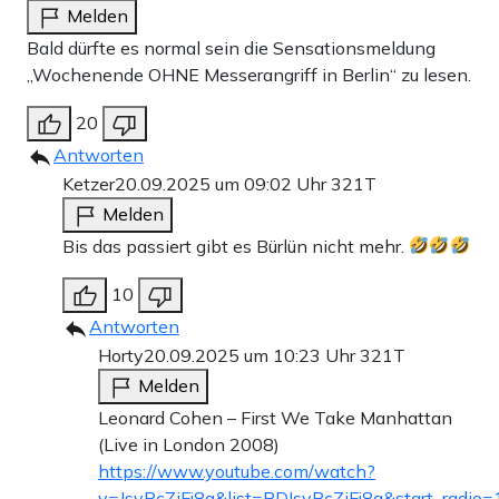
Melden
Bald dürfte es normal sein die Sensationsmeldung
„Wochenende OHNE Messerangriff in Berlin“ zu lesen.
20
Antworten
Ketzer
20.09.2025 um 09:02 Uhr
321T
Melden
Bis das passiert gibt es Bürlün nicht mehr.
10
Antworten
Horty
20.09.2025 um 10:23 Uhr
321T
Melden
Leonard Cohen – First We Take Manhattan
(Live in London 2008)
https://www.youtube.com/watch?
v=JsvRcZiFj8g&list=RDJsvRcZiFj8g&start_radio=