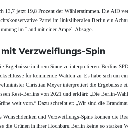
 13,7 jetzt 19,8 Prozent der Wählerstimmen. Die AfD verd
rechtskonservative Partei im linksliberalen Berlin ein Ac
e Stimmung im Land mit einer Ampel-Absage.
 mit Verzweiflungs-Spin
ie Ergebnisse in ihrem Sinne zu interpretieren. Berlins SP
Rückschlüsse für kommende Wahlen zu. Es habe sich um e
minister Christian Meyer interpretiert die Ergebnisse ei
sen Rest-Berlins von 2021 und erklärt: „Die Berlin-Wahl
ne weit vorn.“ Dazu schreibt er: „Wir sind die Brandmau
s Wunschdenken und Verzweiflungs-Spins können die Reali
s die Grünen in ihrer Hochburg Berlin keine so starken V