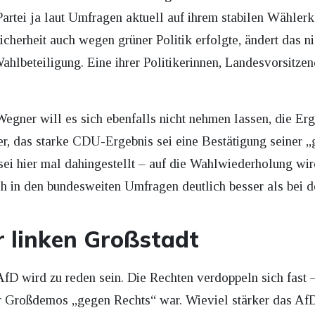
Partei ja laut Umfragen aktuell auf ihrem stabilen Wählerk
cherheit auch wegen grüner Politik erfolgte, ändert das n
lbeteiligung. Eine ihrer Politikerinnen, Landesvorsitzend
gner will es sich ebenfalls nicht nehmen lassen, die Erg
 er, das starke CDU-Ergebnis sei eine Bestätigung seiner „
, sei hier mal dahingestellt – auf die Wahlwiederholung wi
ch in den bundesweiten Umfragen deutlich besser als bei 
r linken Großstadt
fD wird zu reden sein. Die Rechten verdoppeln sich fast – 
er Großdemos „gegen Rechts“ war. Wieviel stärker das Af