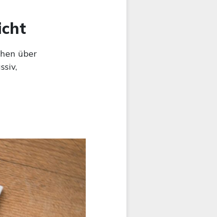
icht
chen über
siv,