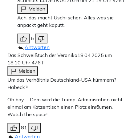
Schmidts Katze
18.04.2025 um 21:19 Uhr
476T
Melden
Ach, das macht Uschi schon. Alles was sie
anpackt geht kaputt.
6
Antworten
Das Schweißtuch der Veronika
18.04.2025 um
18:10 Uhr
476T
Melden
Um das Verhältnis Deutschland-USA kümmern?
Habeck?!
Oh boy … Dem wird die Trump-Adminisration nicht
einmal am Katzentisch einen Platz einräumen.
Watch the space!
81
Antworten