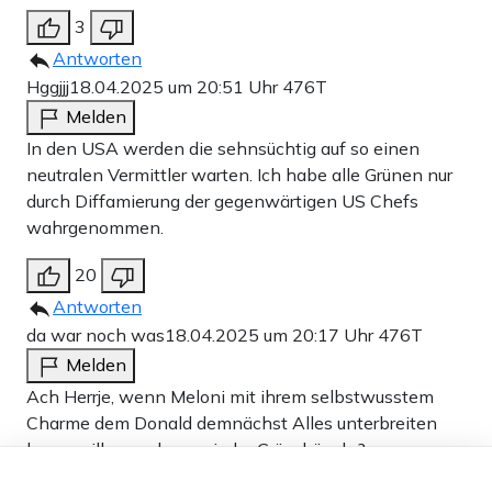
3
Antworten
Hggjjj
18.04.2025 um 20:51 Uhr
476T
Melden
In den USA werden die sehnsüchtig auf so einen
neutralen Vermittler warten. Ich habe alle Grünen nur
durch Diffamierung der gegenwärtigen US Chefs
wahrgenommen.
20
Antworten
da war noch was
18.04.2025 um 20:17 Uhr
476T
Melden
Ach Herrje, wenn Meloni mit ihrem selbstwusstem
Charme dem Donald demnächst Alles unterbreiten
kann, will er es dann wieder Grün-bügeln?
Dieser Artikel ist kostenlos für alle –
dank
Freunden von Apollo News »