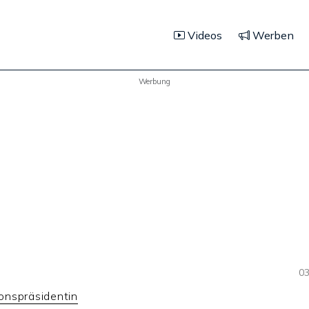
Videos
Werben
Werbung
03
onspräsidentin