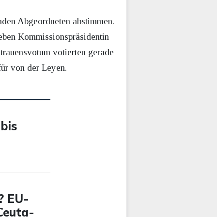
nden Abgeordneten abstimmen.
eben Kommissionspräsidentin
trauensvotum votierten gerade
ür von der Leyen.
 bis
? EU-
 Ceuta-