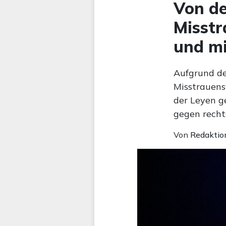
Von de
Misstr
und mi
Aufgrund de
Misstrauensv
der Leyen g
gegen recht
Von
Redaktio