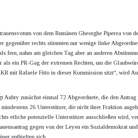
sstrauensvotum von dem Rumänen Gheorghe Piperea von d
er gegenüber rechts stimmten nur wenige linke Abgeordne
ls fern, nahm am gleichen Tag aber an anderen Abstimmun
ter als ein PR-Gag der extremen Rechten, um die Glaubwür
R mit Rafaele Fitto in dieser Kommission sitzt“, wird Au
t Aubry zunächst einmal 72 Abgeordnete, die den Antrag u
 mindestens 26 Unterstützer, die nicht ihrer Fraktion ange
 etliche potenzielle Unterstützer ausschließen wird, ver
ensantrag gegen von der Leyen ein Sozialdemokrat und ei
ner enthielten sich.