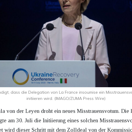
igt, dass die Delegation von La France insoumise ein Misstrauens
initiieren wird. (IMAGO/ZUMA Press Wire)
a von der Leyen droht ein neues Misstrauensvotum. Die l
 am 30. Juli die Initiierung eines solchen Misstrauensv
t wird dieser Schritt mit dem Zolldeal von der Kommissi