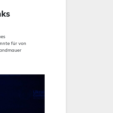
nks
ues
önnte für von
Brandmauer