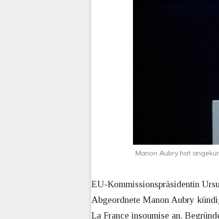
Manon Aubry hat angekünd
EU-Kommissionspräsidentin Ursul
Abgeordnete Manon Aubry kündigte
La France insoumise an. Begründe