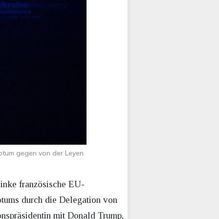
votum gegen von der Leyen
inke französische EU-
otums durch die Delegation von
onspräsidentin mit Donald Trump,