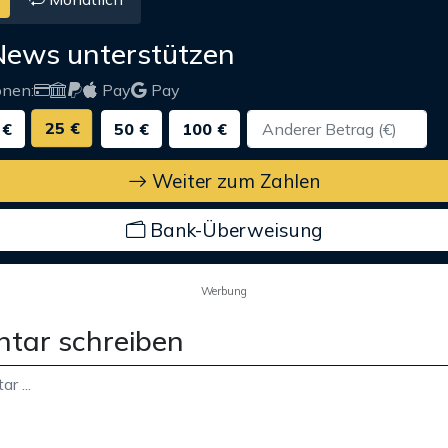
News unterstützen
onen:
Pay
Pay
25 €
 €
50 €
100 €
Weiter zum Zahlen
Bank-Überweisung
Werbung
tar schreiben