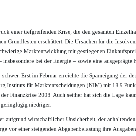
druck einer tiefgreifenden Krise, die den gesamten Einzel
nen Grundfesten erschüttert. Die Ursachen für die Insolve
d schwierige Marktentwicklung mit gestiegenen Einkaufspre
– insbesondere bei der Energie – sowie eine ausgeprägte
 schwer. Erst im Februar erreichte die Sparneigung der d
 Instituts für Marktentscheidungen (NIM) mit 18,9 Punkt
 der Finanzkrise 2008. Auch seither hat sich die Lage kaum
geringfügig niedriger.
 aufgrund wirtschaftlicher Unsicherheit, der anhaltenden 
orge vor einer steigenden Abgabenbelastung ihre Ausgaben