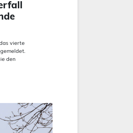
rfall
Ende
das vierte
gemeldet.
die den