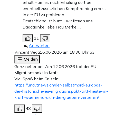
erhält – um es nach Erholung dort bei
eventuell zusätzlichen Kampftraining erneut
in der EU zu probieren…
Deutschland ist bunt – wir freuen uns…
Daaaaanke liebe Frau Merkel….
11
Antworten
Vincent Vega
16.06.2026 um 18:30 Uhr
53T
Melden
Ganz nebenbei: Am 12.06.2026 trat der EU-
Migrationspakt in Kraft.
Viel Spaß beim Gruseln:
https://uncutnews.ch/der-selbstmord-europas-
der-historische-eu-migrationspakt-tritt-heute-in-
kraft-waehrend-sich-die-graeben-vertiefen/
48