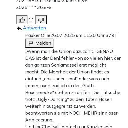
2021 SPD, Linke und Grüne 45,3%
2025 “ “ “ 36,8%
11
Antworten
Pauker Ollie
26.07.2025 um 11:20 Uhr
379T
Melden
„Wenn man die Union dazuzählt.“ GENAU
DAS ist der Denkfehler von so vielen hier, der
den ganzen Schlamassel erst möglicht
macht. Die Mehrheit der Union findet es
einfach „chic“ oder „cool“ oder was auch
immer, auch endlich in der „Grufti-
Raucherecke“ stehen zu dürfen. Die Tatsache,
trotz „Ugly-Dancing“ zu den Toten Hosen
weiterhin ausgegrenzt zu werden,
beantworten sie mit NOCH MEHR sinnloser
Anbiederung.
Und ihr Chef will einfach nur Kanzler sein,