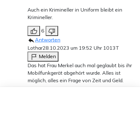
Auch ein Krimineller in Uniform bleibt ein
Krimineller.
6
Antworten
Lothar
28.10.2023 um 19:52 Uhr
1013T
Melden
Das hat Frau Merkel auch mal geglaubt bis ihr
Mobilfunkgerät abgehört wurde. Alles ist
möglich, alles ein Frage von Zeit und Geld.
Dieser Artikel ist kostenlos für alle –
3
dank
Freunden von Apollo News »
Antworten
Noch ein Martin
29.10.2023 um 08:39 Uhr
1013T
Melden
Wir wissen ja: für sicher erklärt ist