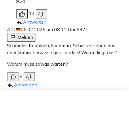
9.21
14
Antworten
AfD
06.02.2025 um 08:11 Uhr
547T
Melden
Schindler, Knobloch, Friedman, Schuster, sehen das
aber komischerweise ganz anders! Woran liegt das?
Warum muss sowas warten?
6
Antworten
ropow
06.02.2025 um 13:31 Uhr
546T
Dieser Artikel ist kostenlos für alle –
Melden
dank
Freunden von Apollo News »
Nach dem Massaker in Israel am 7. Oktober 2023
sollen ausgerechnet „deutsche Rechte“ mehr
antisemitische Straftaten verüben, als Anhänger