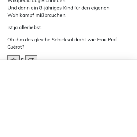
Wikipedia abgeschrieben.
Und dann ein 8-jähriges Kind für den eigenen
Wahlkampf mißbrauchen.
Ist ja allerliebst.
Ob ihm das gleiche Schicksal droht wie Frau Prof.
Guérot?
5
Dieser Artikel ist kostenlos für alle –
Antworten
dank
Freunden von Apollo News »
Karl Heinrich
16.08.2024 um 12:55 Uhr
723T
Melden
Das Untersuchungsergebnis stand breits schon vor
den Nachforschungen fest…
5
Antworten
Thomas123
16.08.2024 um 14:27 Uhr
723T