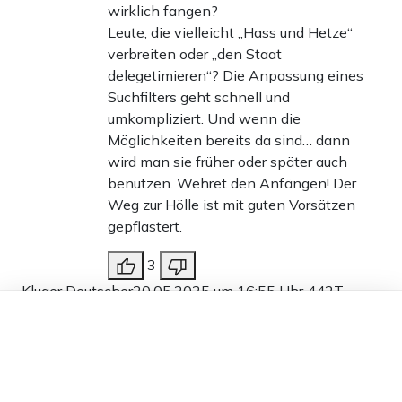
wirklich fangen?
Leute, die vielleicht „Hass und Hetze“
verbreiten oder „den Staat
delegetimieren“? Die Anpassung eines
Suchfilters geht schnell und
umkompliziert. Und wenn die
Möglichkeiten bereits da sind… dann
wird man sie früher oder später auch
benutzen. Wehret den Anfängen! Der
Weg zur Hölle ist mit guten Vorsätzen
gepflastert.
3
Kluger Deutscher
20.05.2025 um 16:55 Uhr
442T
Dieser Artikel ist kostenlos für alle –
Melden
dank
Freunden von Apollo News »
Würdet ihr euch doch nur nicht so sehr um eure
Privatsphäre sorgen, dann könnte die Polizei ihre
Arbeit auch besser machen.