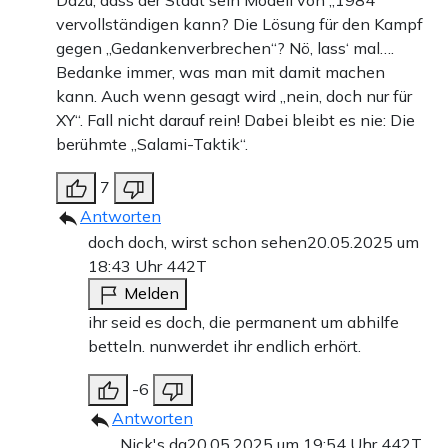
Dazu, dass der Staat sein Modell von „1984“
vervollständigen kann? Die Lösung für den Kampf
gegen „Gedankenverbrechen“? Nö, lass‘ mal….
Bedanke immer, was man mit damit machen
kann. Auch wenn gesagt wird „nein, doch nur für
XY“. Fall nicht darauf rein! Dabei bleibt es nie: Die
berühmte „Salami-Taktik“.
7
Antworten
doch doch, wirst schon sehen
20.05.2025 um
18:43 Uhr
442T
Melden
ihr seid es doch, die permanent um abhilfe
betteln. nunwerdet ihr endlich erhört.
-6
Antworten
Nick's da
20.05.2025 um 19:54 Uhr
442T